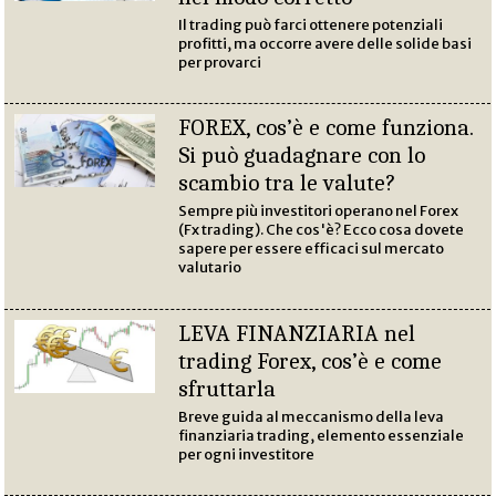
Il trading può farci ottenere potenziali
profitti, ma occorre avere delle solide basi
per provarci
FOREX, cos’è e come funziona.
Si può guadagnare con lo
scambio tra le valute?
Sempre più investitori operano nel Forex
(Fx trading). Che cos'è? Ecco cosa dovete
sapere per essere efficaci sul mercato
valutario
LEVA FINANZIARIA nel
trading Forex, cos’è e come
sfruttarla
Breve guida al meccanismo della leva
finanziaria trading, elemento essenziale
per ogni investitore