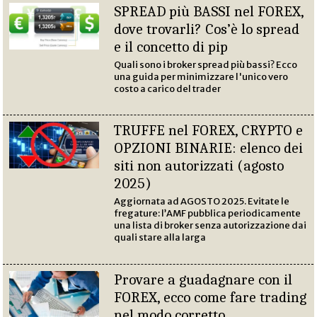
SPREAD più BASSI nel FOREX,
dove trovarli? Cos’è lo spread
e il concetto di pip
Quali sono i broker spread più bassi? Ecco
una guida per minimizzare l'unico vero
costo a carico del trader
TRUFFE nel FOREX, CRYPTO e
OPZIONI BINARIE: elenco dei
siti non autorizzati (agosto
2025)
Aggiornata ad AGOSTO 2025. Evitate le
fregature: l’AMF pubblica periodicamente
una lista di broker senza autorizzazione dai
quali stare alla larga
Provare a guadagnare con il
FOREX, ecco come fare trading
nel modo corretto