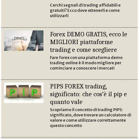
Cerchi segnali di trading affidabili e
gratuiti? Ecco dove ottenerli e come
utilizzarli
Forex DEMO GRATIS, ecco le
MIGLIORI piattaforme
trading e come scegliere
Fare forex con una piattaforma demo
trading online è il modo migliore per
cominciare a conoscere i mercati
PIPS FOREX trading,
significato: che cos’è il pip e
quanto vale
Scopriamo il concetto di trading PIPS:
significato, dove trovare un calcolatore di
valore e come utilizzare correttamente
questo concetto