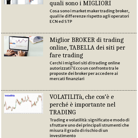
quali sono i MIGLIORI
Cosa sono i market maker trading broker,
quali le differenze rispetto agli operatori
ECN ed STP
Miglior BROKER di trading
online, TABELLA dei siti per
fare trading
Cerchi i migliori siti di trading online
autorizzati? Ecco un confronto tra le
proposte dei broker per accedere ai
mercati finanziari
VOLATILITà, che cos’è e
perché è importante nel
TRADING
Trading e volatilità: significato e modo di
sfruttare uno dei principali strumenti che
misura il grado di rischio di un
investimento