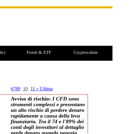
ici
Fondi & ETF
Cryptovalute
6
7
8
9
10
11
»
Ultima
Avviso di rischio:
I CFD sono
strumenti complessi e presentano
un alto rischio di perdere denaro
rapidamente a causa della leva
finanziaria. Tra il 74 e l'89% dei
conti degli investitori al dettaglio
perde denaro quando negozia