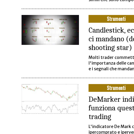
Strumenti
Candlestick, ec
ci mandano (d
shooting star)
Molti trader commetto
l'importanza delle ca
e i segnali che manda
Strumenti
DeMarker indic
funziona questo
trading
L'indicatore De Mark c
ipercomprato e iperven