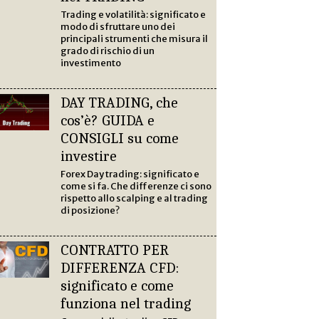
Trading e volatilità: significato e
modo di sfruttare uno dei
principali strumenti che misura il
grado di rischio di un
investimento
DAY TRADING, che
cos’è? GUIDA e
CONSIGLI su come
investire
Forex Day trading: significato e
come si fa. Che differenze ci sono
rispetto allo scalping e al trading
di posizione?
CONTRATTO PER
DIFFERENZA CFD:
significato e come
funziona nel trading