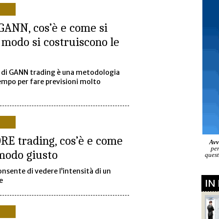
 GANN, cos’è e come si
e modo si costruiscono le
li di GANN trading è una metodologia
empo per fare previsioni molto
E trading, cos’è e come
Avv
pe
 modo giusto
quest
onsente di vedere l’intensità di un
e
IN