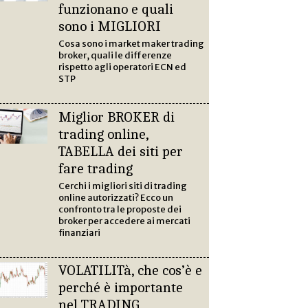
funzionano e quali
sono i MIGLIORI
Cosa sono i market maker trading
broker, quali le differenze
rispetto agli operatori ECN ed
STP
Miglior BROKER di
trading online,
TABELLA dei siti per
fare trading
Cerchi i migliori siti di trading
online autorizzati? Ecco un
confronto tra le proposte dei
broker per accedere ai mercati
finanziari
VOLATILITà, che cos’è e
perché è importante
nel TRADING