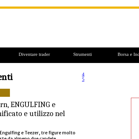
Diventare trader
Strumenti
Borsa e Ind
enti
4
5
rn, ENGULFING e
ficato e utilizzo nel
 Engulfing e Teezer, tre figure molto
ste da almeno due candele