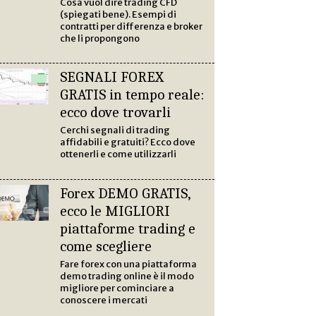
Cosa vuol dire trading CFD
(spiegati bene). Esempi di
contratti per differenza e broker
che li propongono
SEGNALI FOREX
GRATIS in tempo reale:
ecco dove trovarli
Cerchi segnali di trading
affidabili e gratuiti? Ecco dove
ottenerli e come utilizzarli
Forex DEMO GRATIS,
ecco le MIGLIORI
piattaforme trading e
come scegliere
Fare forex con una piattaforma
demo trading online è il modo
migliore per cominciare a
conoscere i mercati