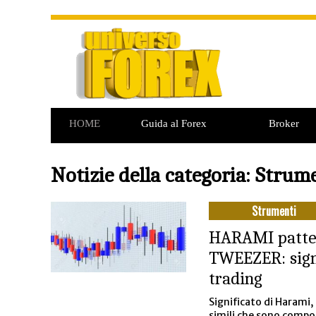
HOME
Guida al Forex
Broker
Commodities
Opzioni Binarie
Notizie della categoria: Strum
Strumenti
HARAMI patte
TWEEZER: signi
trading
Significato di Harami,
simili che sono compo