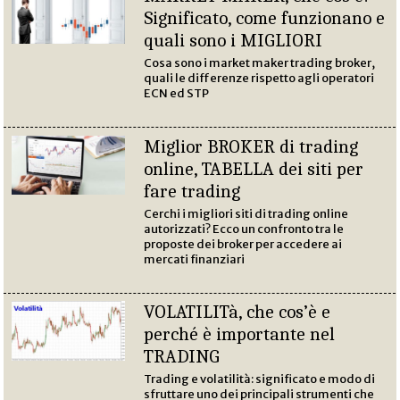
Significato, come funzionano e
quali sono i MIGLIORI
Cosa sono i market maker trading broker,
quali le differenze rispetto agli operatori
ECN ed STP
Miglior BROKER di trading
online, TABELLA dei siti per
fare trading
Cerchi i migliori siti di trading online
autorizzati? Ecco un confronto tra le
proposte dei broker per accedere ai
mercati finanziari
VOLATILITà, che cos’è e
perché è importante nel
TRADING
Trading e volatilità: significato e modo di
sfruttare uno dei principali strumenti che