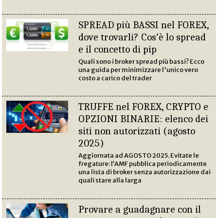
SPREAD più BASSI nel FOREX,
dove trovarli? Cos’è lo spread
e il concetto di pip
Quali sono i broker spread più bassi? Ecco
una guida per minimizzare l'unico vero
costo a carico del trader
TRUFFE nel FOREX, CRYPTO e
OPZIONI BINARIE: elenco dei
siti non autorizzati (agosto
2025)
Aggiornata ad AGOSTO 2025. Evitate le
fregature: l’AMF pubblica periodicamente
una lista di broker senza autorizzazione dai
quali stare alla larga
Provare a guadagnare con il