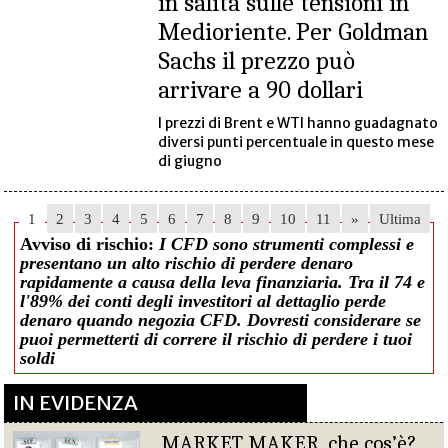
in salita sulle tensioni in
Medioriente. Per Goldman
Sachs il prezzo può
arrivare a 90 dollari
I prezzi di Brent e WTI hanno guadagnato
diversi punti percentuale in questo mese
di giugno
1
2
3
4
5
6
7
8
9
10
11
»
Ultima
Avviso di rischio:
I CFD sono strumenti complessi e
presentano un alto rischio di perdere denaro
rapidamente a causa della leva finanziaria. Tra il 74 e
l'89% dei conti degli investitori al dettaglio perde
denaro quando negozia CFD. Dovresti considerare se
puoi permetterti di correre il rischio di perdere i tuoi
soldi
IN EVIDENZA
MARKET MAKER, che cos’è?