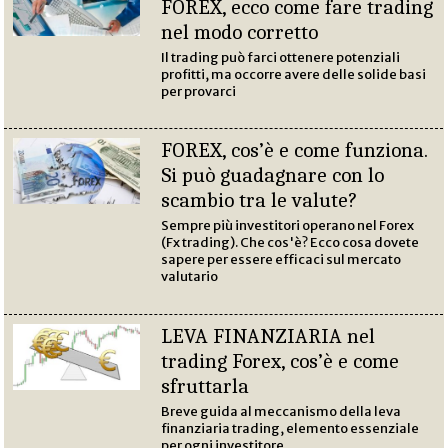
FOREX, ecco come fare trading
nel modo corretto
Il trading può farci ottenere potenziali
profitti, ma occorre avere delle solide basi
per provarci
FOREX, cos’è e come funziona.
Si può guadagnare con lo
scambio tra le valute?
Sempre più investitori operano nel Forex
(Fx trading). Che cos'è? Ecco cosa dovete
sapere per essere efficaci sul mercato
valutario
LEVA FINANZIARIA nel
trading Forex, cos’è e come
sfruttarla
Breve guida al meccanismo della leva
finanziaria trading, elemento essenziale
per ogni investitore