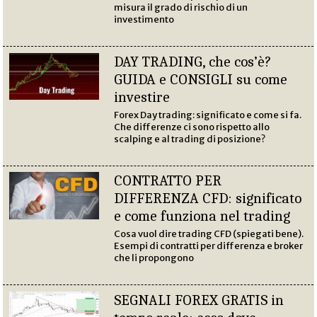
misura il grado di rischio di un
investimento
DAY TRADING, che cos’è?
GUIDA e CONSIGLI su come
investire
Forex Day trading: significato e come si fa.
Che differenze ci sono rispetto allo
scalping e al trading di posizione?
CONTRATTO PER
DIFFERENZA CFD: significato
e come funziona nel trading
Cosa vuol dire trading CFD (spiegati bene).
Esempi di contratti per differenza e broker
che li propongono
SEGNALI FOREX GRATIS in