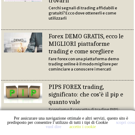
trovarli
Cerchi segnali di trading affidabili e
gratuiti? Ecco dove ottenerli e come
utilizzarli
Forex DEMO GRATIS, ecco le
MIGLIORI piattaforme
trading e come scegliere
Fare forex con una piattaforma demo
trading online è il modo migliore per
cominciare a conoscere i mercati
PIPS FOREX trading,
significato: che cos’è il pip e
quanto vale
Scopriamo il concetto di trading PIPS:
significato, dove trovare un calcolatore di
Per assicurare una navigazione ottimale e altri servizi, questo sito è
valore e come utilizzare correttamente
predisposto per consentire l’utilizzo di tutti i tipi di Cookie
scopri cosa
questo concetto
vuol dire
accetto i cookie