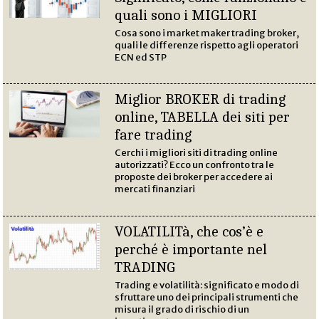
quali sono i MIGLIORI
Cosa sono i market maker trading broker,
quali le differenze rispetto agli operatori
ECN ed STP
Miglior BROKER di trading
online, TABELLA dei siti per
fare trading
Cerchi i migliori siti di trading online
autorizzati? Ecco un confronto tra le
proposte dei broker per accedere ai
mercati finanziari
VOLATILITà, che cos’è e
perché è importante nel
TRADING
Trading e volatilità: significato e modo di
sfruttare uno dei principali strumenti che
misura il grado di rischio di un