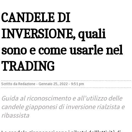
CANDELE DI
INVERSIONE, quali
sono e come usarle nel
TRADING
Scritto da
Redazione
-
Gennaio 25, 2022 - 9:51 pm
Guida al riconoscimento e all’utilizzo delle
candele giapponesi di inversione rialzista e
ribassista