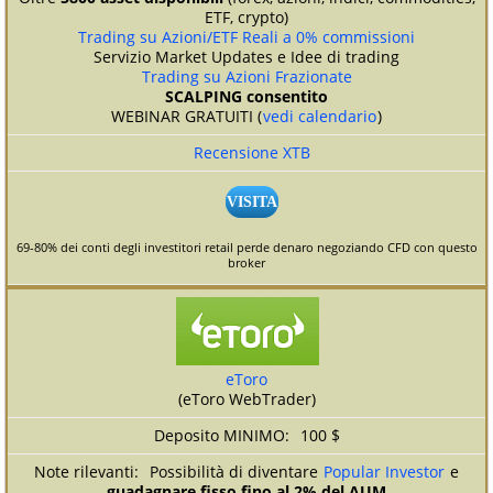
ETF, crypto)
Trading su Azioni/ETF Reali a 0% commissioni
Servizio Market Updates e Idee di trading
Trading su Azioni Frazionate
SCALPING consentito
WEBINAR GRATUITI (
vedi calendario
)
Recensione XTB
VISITA
69-80% dei conti degli investitori retail perde denaro negoziando CFD con questo
broker
eToro
(eToro WebTrader)
100 $
Possibilità di diventare
Popular Investor
e
guadagnare fisso fino al 2% del AUM