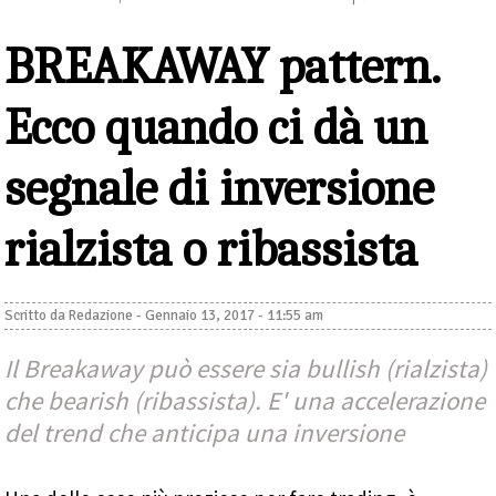
BREAKAWAY pattern.
Ecco quando ci dà un
segnale di inversione
rialzista o ribassista
Scritto da
Redazione
-
Gennaio 13, 2017 - 11:55 am
Il Breakaway può essere sia bullish (rialzista)
che bearish (ribassista). E' una accelerazione
del trend che anticipa una inversione