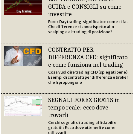
GUIDA e CONSIGLI su come
investire
Forex Day trading: significato e come si fa.
Che differenze ci sono rispetto allo
scalping e al trading di posizione?
CONTRATTO PER
DIFFERENZA CFD: significato
e come funziona nel trading
Cosa vuol dire trading CFD (spiegati bene).
Esempi di contratti per differenza e broker
che li propongono
SEGNALI FOREX GRATIS in
tempo reale: ecco dove
trovarli
Cerchi segnali di trading affidabili e
gratuiti? Ecco dove ottenerli e come
utilizzarli