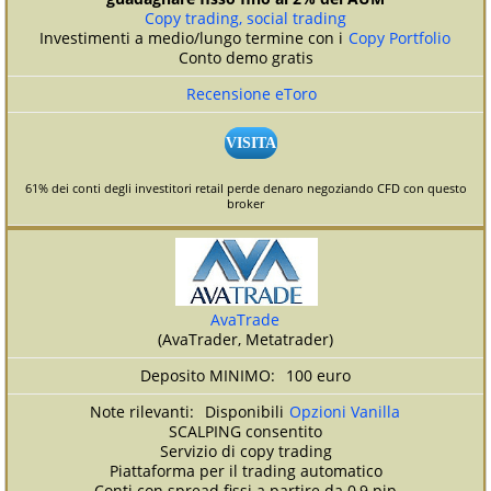
Copy trading, social trading
Investimenti a medio/lungo termine con i
Copy Portfolio
Conto demo gratis
Recensione eToro
VISITA
61% dei conti degli investitori retail perde denaro negoziando CFD con questo
broker
AvaTrade
(AvaTrader, Metatrader)
100 euro
Disponibili
Opzioni Vanilla
SCALPING consentito
Servizio di copy trading
Piattaforma per il trading automatico
Conti con spread fissi a partire da 0,9 pip