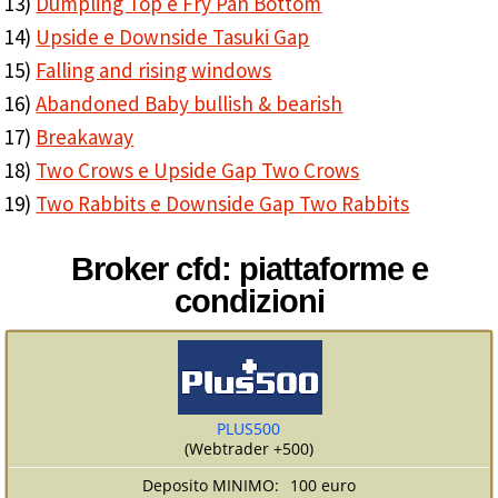
13)
Dumpling Top e Fry Pan Bottom
14)
Upside e Downside Tasuki Gap
15)
Falling and rising windows
16)
Abandoned Baby bullish & bearish
17)
Breakaway
18)
Two Crows e Upside Gap Two Crows
19)
Two Rabbits e Downside Gap Two Rabbits
Broker cfd: piattaforme e
condizioni
PLUS500
(Webtrader +500)
100 euro