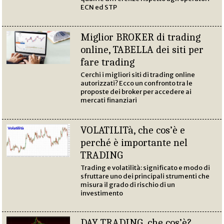
ECN ed STP
Miglior BROKER di trading
online, TABELLA dei siti per
fare trading
Cerchi i migliori siti di trading online
autorizzati? Ecco un confronto tra le
proposte dei broker per accedere ai
mercati finanziari
VOLATILITà, che cos’è e
perché è importante nel
TRADING
Trading e volatilità: significato e modo di
sfruttare uno dei principali strumenti che
misura il grado di rischio di un
investimento
DAY TRADING, che cos’è?