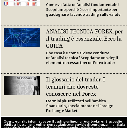
Come va fatta un'analisi fondamentale?
Scopriamo perché è così importante per
guadagnare facendo trading sulle valute
ANALISI TECNICA FOREX, per
il trading è essenziale. Ecco la
GUIDA
Che cosa è e come si deve condurre
un'analisi tecnica? Scopriamo uno degli
elementi necessari per un Forex trader
Il glossario del trader. I
termini che dovreste
conoscere nel Forex
I termini più utilizzati nell'ambito
finanziario, specialmente nel Foreign
Exchange Market
Questo è un sito informativo per il trading online, non è un broker e nè raccoglie
soldi per investimenti online, non costituisce un servizio di consulenza finanziaria
né costituisce sollecitazione al pubblico risparmio. Le indicazioni contenute in