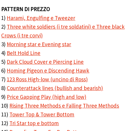
PATTERN DI PREZZO
1)
Harami, Engulfing e Tweezer
2)
Three white soldiers (i tre soldatini) e Three black
Crows (i tre corvi)
3)
Morning star e Evening star
4)
Belt Hold Line
5)
Dark Cloud Cover e Piercing Line
6)
Homing Pigeon e Discending Hawk
7)
123 Ross High-low (uncino di Ross)
8)
Counterattack lines (bullish and bearish)
9)
Price Gapping Play (high and low)
10)
Rising Three Methods e Falling Three Methods
11)
Tower Top & Tower Bottom
12)
Tri Star top e bottom