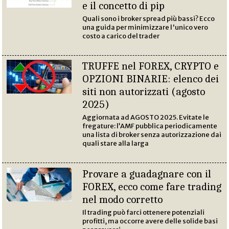
e il concetto di pip
Quali sono i broker spread più bassi? Ecco
una guida per minimizzare l'unico vero
costo a carico del trader
TRUFFE nel FOREX, CRYPTO e
OPZIONI BINARIE: elenco dei
siti non autorizzati (agosto
2025)
Aggiornata ad AGOSTO 2025. Evitate le
fregature: l’AMF pubblica periodicamente
una lista di broker senza autorizzazione dai
quali stare alla larga
Provare a guadagnare con il
FOREX, ecco come fare trading
nel modo corretto
Il trading può farci ottenere potenziali
profitti, ma occorre avere delle solide basi