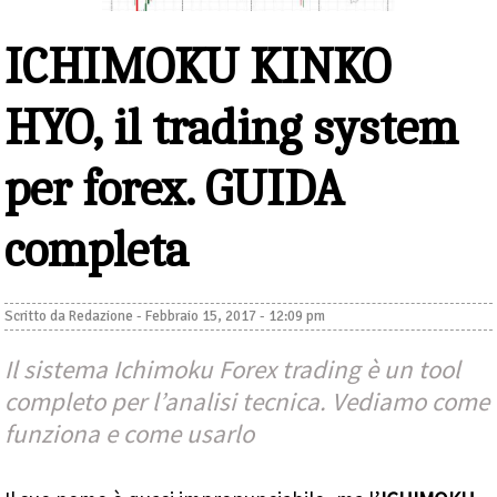
ICHIMOKU KINKO
HYO, il trading system
per forex. GUIDA
completa
Scritto da
Redazione
-
Febbraio 15, 2017 - 12:09 pm
Il sistema Ichimoku Forex trading è un tool
completo per l’analisi tecnica. Vediamo come
funziona e come usarlo