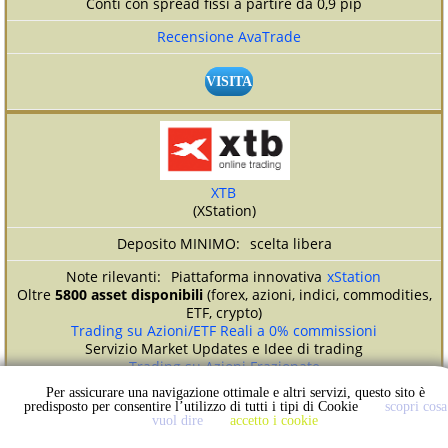
Conti con spread fissi a partire da 0,9 pip
Recensione AvaTrade
VISITA
XTB
(XStation)
scelta libera
Piattaforma innovativa
xStation
Oltre
5800 asset disponibili
(forex, azioni, indici, commodities,
ETF, crypto)
Trading su Azioni/ETF Reali a 0% commissioni
Servizio Market Updates e Idee di trading
Trading su Azioni Frazionate
SCALPING consentito
Per assicurare una navigazione ottimale e altri servizi, questo sito è
WEBINAR GRATUITI (
vedi calendario
)
predisposto per consentire l’utilizzo di tutti i tipi di Cookie
scopri cosa
vuol dire
accetto i cookie
Recensione XTB