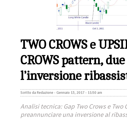
TWO CROWS e UPSI
CROWS pattern, due 
l’inversione ribassis
Scritto da
Redazione
-
Gennaio 13, 2017 - 11:50 am
Analisi tecnica: Gap Two Crows e Two
preannunciare una inversione al ribass