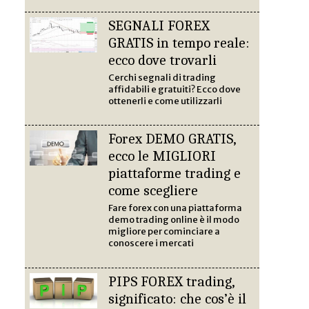
SEGNALI FOREX
GRATIS in tempo reale:
ecco dove trovarli
Cerchi segnali di trading
affidabili e gratuiti? Ecco dove
ottenerli e come utilizzarli
Forex DEMO GRATIS,
ecco le MIGLIORI
piattaforme trading e
come scegliere
Fare forex con una piattaforma
demo trading online è il modo
migliore per cominciare a
conoscere i mercati
PIPS FOREX trading,
significato: che cos’è il