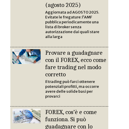
(agosto 2025)
Aggiornata ad AGOSTO 2025.
Evitate le fregature: l’AMF
pubblica periodicamente una
lista di broker senza
autorizzazione dai quali stare
alla larga
Provare a guadagnare
con il FOREX, ecco come
fare trading nel modo
corretto
Il trading può farci ottenere
potenziali profitti, ma occorre
avere delle solide basi per
provarci
FOREX, cos’è e come
funziona. Si può
guadagnare con lo