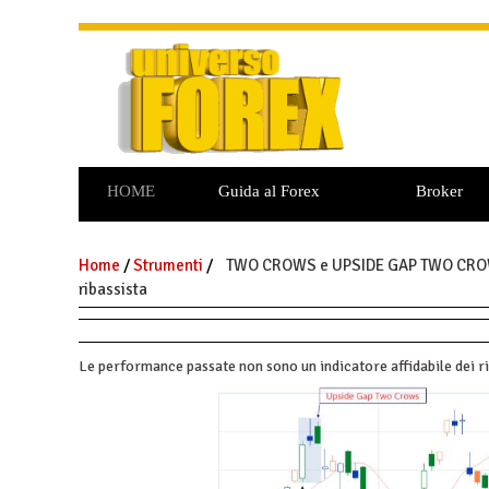
HOME
Guida al Forex
Broker
Commodities
Opzioni Binarie
Home
/
Strumenti
/
TWO CROWS e UPSIDE GAP TWO CROWS p
ribassista
Le performance passate non sono un indicatore affidabile dei ri