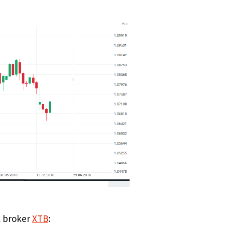
l broker
XTB
: