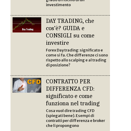
investimento
DAY TRADING, che
cos’è? GUIDA e
CONSIGLI su come
investire
Forex Day trading: significato e
come si fa. Che differenze ci sono
rispetto allo scalping e al trading
di posizione?
CONTRATTO PER
DIFFERENZA CFD:
significato e come
funziona nel trading
Cosa vuol dire trading CFD
(spiegati bene). Esempi di
contratti per differenza e broker
che li propongono