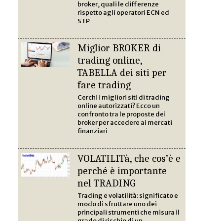
broker, quali le differenze
rispetto agli operatori ECN ed
STP
Miglior BROKER di
trading online,
TABELLA dei siti per
fare trading
Cerchi i migliori siti di trading
online autorizzati? Ecco un
confronto tra le proposte dei
broker per accedere ai mercati
finanziari
VOLATILITà, che cos’è e
perché è importante
nel TRADING
Trading e volatilità: significato e
modo di sfruttare uno dei
principali strumenti che misura il
grado di rischio di un