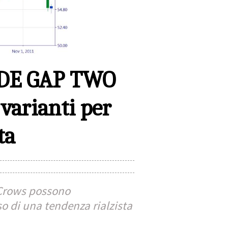
DE GAP TWO
varianti per
ta
 Crows possono
o di una tendenza rialzista