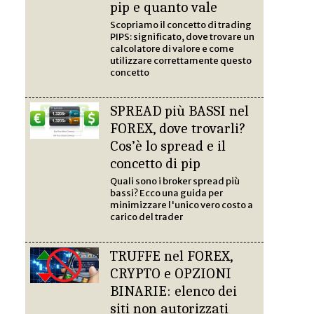
pip e quanto vale
Scopriamo il concetto di trading
PIPS: significato, dove trovare un
calcolatore di valore e come
utilizzare correttamente questo
concetto
SPREAD più BASSI nel
FOREX, dove trovarli?
Cos’è lo spread e il
concetto di pip
Quali sono i broker spread più
bassi? Ecco una guida per
minimizzare l'unico vero costo a
carico del trader
TRUFFE nel FOREX,
CRYPTO e OPZIONI
BINARIE: elenco dei
siti non autorizzati