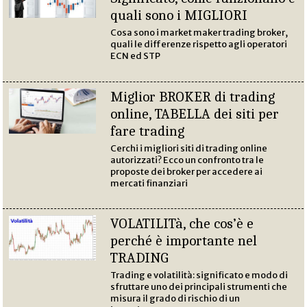
quali sono i MIGLIORI
Cosa sono i market maker trading broker,
quali le differenze rispetto agli operatori
ECN ed STP
Miglior BROKER di trading
online, TABELLA dei siti per
fare trading
Cerchi i migliori siti di trading online
autorizzati? Ecco un confronto tra le
proposte dei broker per accedere ai
mercati finanziari
VOLATILITà, che cos’è e
perché è importante nel
TRADING
Trading e volatilità: significato e modo di
sfruttare uno dei principali strumenti che
misura il grado di rischio di un