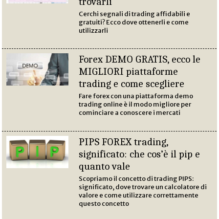
trovarli
Cerchi segnali di trading affidabili e
gratuiti? Ecco dove ottenerli e come
utilizzarli
Forex DEMO GRATIS, ecco le
MIGLIORI piattaforme
trading e come scegliere
Fare forex con una piattaforma demo
trading online è il modo migliore per
cominciare a conoscere i mercati
PIPS FOREX trading,
significato: che cos’è il pip e
quanto vale
Scopriamo il concetto di trading PIPS:
significato, dove trovare un calcolatore di
valore e come utilizzare correttamente
questo concetto