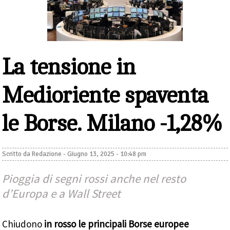
La tensione in
Medioriente spaventa
le Borse. Milano -1,28%
Scritto da
Redazione
-
Giugno 13, 2025 - 10:48 pm
Pioggia di segni rossi anche nel resto
d’Europa e a Wall Street
Chiudono
in rosso le principali Borse europee