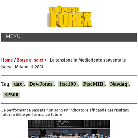
MENU
Home
/
Borse e Indici
/
La tensione in Medioriente spaventa le
Borse. Milano -1,28%
Tag:
dax
,
DowJones
,
ftse100
,
FtseMIB
,
Nasdaq
,
SP500
Le performance passate non sono un indicatore affidabile dei risultati
futuri o delle performance future