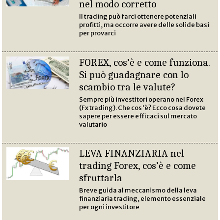
nel modo corretto
Il trading può farci ottenere potenziali
profitti, ma occorre avere delle solide basi
per provarci
FOREX, cos’è e come funziona.
Si può guadagnare con lo
scambio tra le valute?
Sempre più investitori operano nel Forex
(Fx trading). Che cos'è? Ecco cosa dovete
sapere per essere efficaci sul mercato
valutario
LEVA FINANZIARIA nel
trading Forex, cos’è e come
sfruttarla
Breve guida al meccanismo della leva
finanziaria trading, elemento essenziale
per ogni investitore