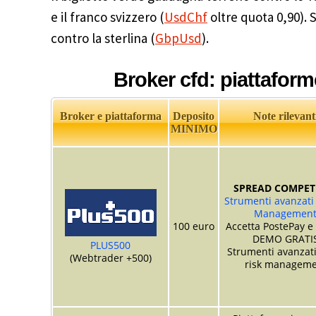
e il franco svizzero (
UsdChf
oltre quota 0,90). 
contro la sterlina (
GbpUsd
).
Broker cfd: piattaform
Broker e piattaforma
Deposito
Note rilevant
MINIMO
SPREAD COMPETI
Strumenti avanzati 
Managemen
100 euro
Accetta PostePay e
DEMO GRATI
PLUS500
Strumenti avanzati
(Webtrader +500)
risk manageme