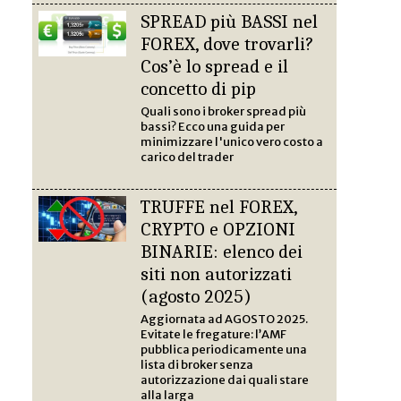
SPREAD più BASSI nel
FOREX, dove trovarli?
Cos’è lo spread e il
concetto di pip
Quali sono i broker spread più
bassi? Ecco una guida per
minimizzare l'unico vero costo a
carico del trader
TRUFFE nel FOREX,
CRYPTO e OPZIONI
BINARIE: elenco dei
siti non autorizzati
(agosto 2025)
Aggiornata ad AGOSTO 2025.
Evitate le fregature: l’AMF
pubblica periodicamente una
lista di broker senza
autorizzazione dai quali stare
alla larga