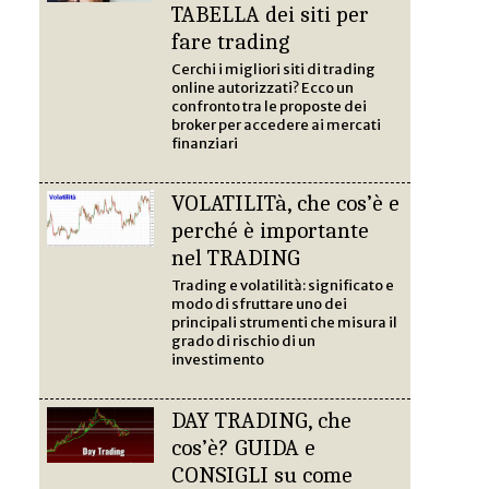
TABELLA dei siti per
fare trading
Cerchi i migliori siti di trading
online autorizzati? Ecco un
confronto tra le proposte dei
broker per accedere ai mercati
finanziari
VOLATILITà, che cos’è e
perché è importante
nel TRADING
Trading e volatilità: significato e
modo di sfruttare uno dei
principali strumenti che misura il
grado di rischio di un
investimento
DAY TRADING, che
cos’è? GUIDA e
CONSIGLI su come