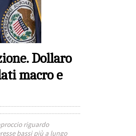
zione. Dollaro
dati macro e
proccio riguardo
teresse bassi più a lungo