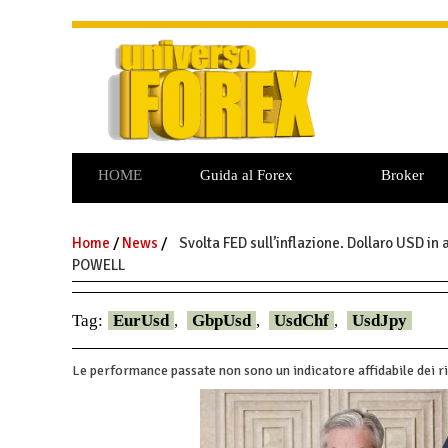
HOME
Guida al Forex
Broker
Commodities
Opzioni Binarie
Home
/
News
/
Svolta FED sull’inflazione. Dollaro USD in 
POWELL
Tag:
EurUsd
,
GbpUsd
,
UsdChf
,
UsdJpy
Le performance passate non sono un indicatore affidabile dei ri