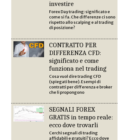
investire
Forex Day trading: significato e
come si fa. Che differenze ci sono
rispetto allo scalping e al trading
di posizione?
CONTRATTO PER
DIFFERENZA CFD:
significato e come
funziona nel trading
Cosa vuol dire trading CFD
(spiegati bene). Esempi di
contratti per differenza e broker
che li propongono
SEGNALI FOREX
GRATIS in tempo reale:
ecco dove trovarli
Cerchi segnali di trading
affidabili e gratuiti? Ecco dove