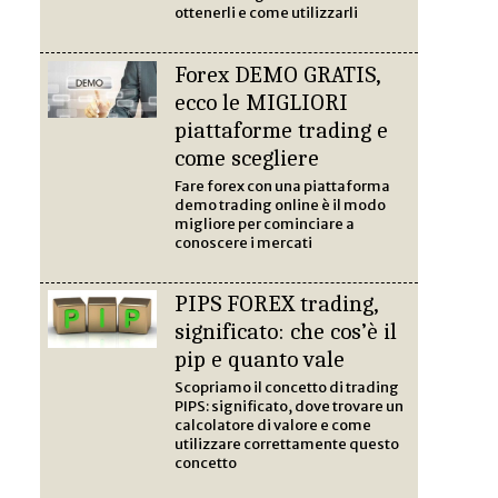
ottenerli e come utilizzarli
Forex DEMO GRATIS,
ecco le MIGLIORI
piattaforme trading e
come scegliere
Fare forex con una piattaforma
demo trading online è il modo
migliore per cominciare a
conoscere i mercati
PIPS FOREX trading,
significato: che cos’è il
pip e quanto vale
Scopriamo il concetto di trading
PIPS: significato, dove trovare un
calcolatore di valore e come
utilizzare correttamente questo
concetto