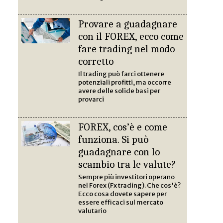
Provare a guadagnare
con il FOREX, ecco come
fare trading nel modo
corretto
Il trading può farci ottenere
potenziali profitti, ma occorre
avere delle solide basi per
provarci
FOREX, cos’è e come
funziona. Si può
guadagnare con lo
scambio tra le valute?
Sempre più investitori operano
nel Forex (Fx trading). Che cos'è?
Ecco cosa dovete sapere per
essere efficaci sul mercato
valutario