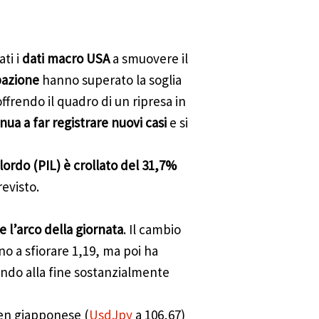
ti i
dati macro USA
a smuovere il
pazione
hanno superato la soglia
offrendo il quadro di un ripresa in
ua a far registrare nuovi casi
e si
lordo (PIL) è crollato del 31,7%
revisto.
e l’arco della giornata
. Il cambio
no a sfiorare 1,19, ma poi ha
endo alla fine sostanzialmente
Yen giapponese (
UsdJpy
a 106,67)