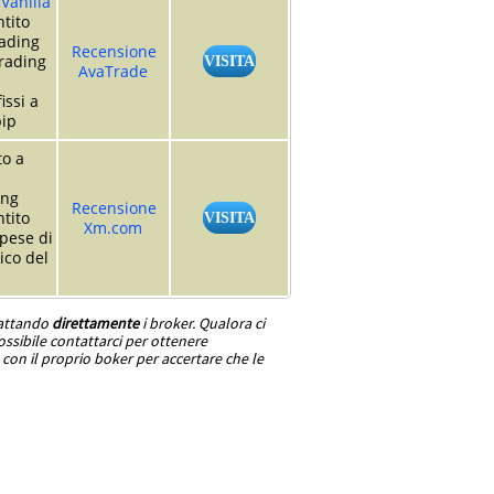
Vanilla
tito
rading
Recensione
trading
VISITA
AvaTrade
issi a
pip
to a
ing
Recensione
tito
VISITA
Xm.com
pese di
ico del
tattando
direttamente
i broker. Qualora ci
ssibile contattarci per ottenere
con il proprio boker per accertare che le