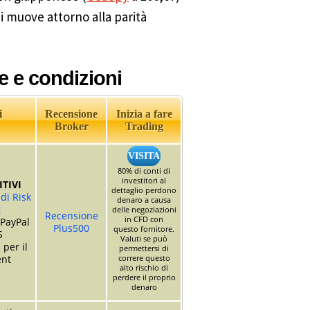
Si muove attorno alla parità
e e condizioni
i
Recensione
Inizia a fare
Broker
Trading
VISITA
80% di conti di
investitori al
TIVI
dettaglio perdono
di Risk
denaro a causa
t
delle negoziazioni
Recensione
in CFD con
 PayPal
Plus500
questo fornitore.
S
Valuti se può
 per il
permettersi di
nt
correre questo
alto rischio di
perdere il proprio
denaro