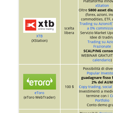
Piattaforma innov
xStation
Oltre
5800 asset dis
(forex, azioni, in
commodities, ETF, 
Trading su Azioni/E
scelta
a 0% commissi
libera
Servizio Market Up
XTB
Idee di tradin
(XStation)
Trading su Azi
Frazionate
SCALPING consen
WEBINAR GRATUITI
calendario
)
Possibilità di div
Popular Investo
guadagnare fisso f
2% del AUM
100 $
Copy trading, social
Investimenti a medi
eToro
termine con i
C
(eToro WebTrader)
Portfolio
Conto demo gra