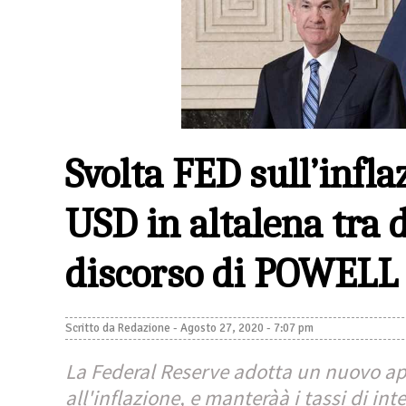
Svolta FED sull’infla
USD in altalena tra 
discorso di POWELL
Scritto da
Redazione
-
Agosto 27, 2020 - 7:07 pm
La Federal Reserve adotta un nuovo ap
all'inflazione, e manteràà i tassi di in