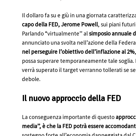
Il dollaro fa su e giù in una giornata caratterizz
capo della FED, Jerome Powell
, sui piani futu
Parlando “virtualmente” al
simposio annuale d
annunciato una svolta nell’azione della Feder
nel perseguire l’obiettivo dell’inflazione al 2%
possa superare temporaneamente tale soglia. In
verrà superato il target verranno tollerati se s
debole.
Il nuovo approccio della FED
La conseguenza importante di questo
approcci
media”, è che la FED potrà essere accomodant
sostegno forte all’economia danneggiata dal C