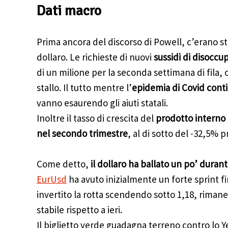
Dati macro
Prima ancora del discorso di Powell, c’erano sta
dollaro. Le richieste di nuovi
sussidi di disoccu
di un milione per la seconda settimana di fila, 
stallo. Il tutto mentre l’
epidemia di Covid contin
vanno esaurendo gli aiuti statali.
Inoltre il tasso di crescita del
prodotto interno 
nel secondo trimestre
, al di sotto del -32,5% p
Come detto,
il dollaro ha ballato un po’ durant
EurUsd
ha avuto inizialmente un forte sprint fi
invertito la rotta scendendo sotto 1,18, riman
stabile rispetto a ieri.
Il biglietto verde guadagna terreno contro lo 