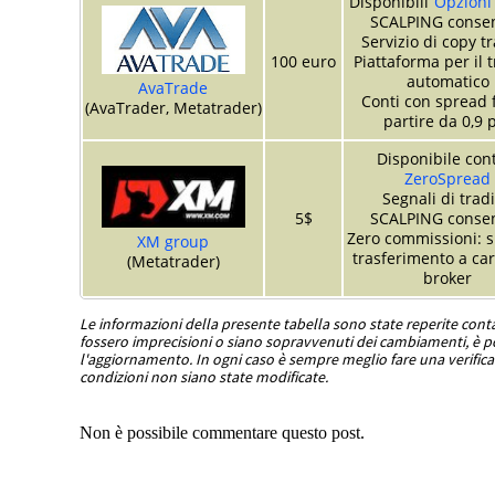
Disponibili
Opzioni 
SCALPING consen
Servizio di copy t
100 euro
Piattaforma per il 
automatico
AvaTrade
Conti con spread f
(AvaTrader, Metatrader)
partire da 0,9 
Disponibile con
ZeroSpread
Segnali di trad
5$
SCALPING consen
Zero commissioni: s
XM group
trasferimento a car
(Metatrader)
broker
Le informazioni della presente tabella sono state reperite con
fossero imprecisioni o siano sopravvenuti dei cambiamenti, è po
l'aggiornamento. In ogni caso è sempre meglio fare una verifica 
condizioni non siano state modificate.
Non è possibile commentare questo post.