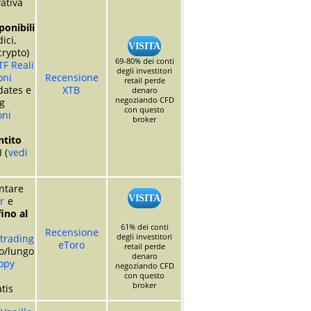
ativa
ponibili
dici,
VISITA
crypto)
69-80% dei conti
TF Reali
degli investitori
oni
Recensione
retail perde
dates e
XTB
denaro
negoziando CFD
g
con questo
oni
broker
tito
 (
vedi
entare
VISITA
r
e
ino al
61% dei conti
Recensione
degli investitori
 trading
eToro
retail perde
o/lungo
denaro
opy
negoziando CFD
con questo
broker
tis