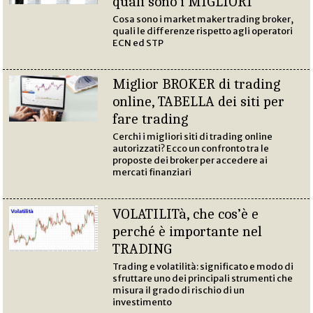
quali sono i MIGLIORI
Cosa sono i market maker trading broker,
quali le differenze rispetto agli operatori
ECN ed STP
Miglior BROKER di trading
online, TABELLA dei siti per
fare trading
Cerchi i migliori siti di trading online
autorizzati? Ecco un confronto tra le
proposte dei broker per accedere ai
mercati finanziari
VOLATILITà, che cos’è e
perché è importante nel
TRADING
Trading e volatilità: significato e modo di
sfruttare uno dei principali strumenti che
misura il grado di rischio di un
investimento