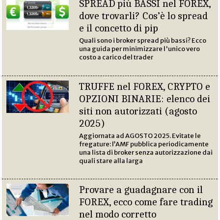
SPREAD più BASSI nel FOREX,
dove trovarli? Cos’è lo spread
e il concetto di pip
Quali sono i broker spread più bassi? Ecco
una guida per minimizzare l'unico vero
costo a carico del trader
TRUFFE nel FOREX, CRYPTO e
OPZIONI BINARIE: elenco dei
siti non autorizzati (agosto
2025)
Aggiornata ad AGOSTO 2025. Evitate le
fregature: l’AMF pubblica periodicamente
una lista di broker senza autorizzazione dai
quali stare alla larga
Provare a guadagnare con il
FOREX, ecco come fare trading
nel modo corretto