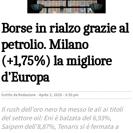
Borse in rialzo grazie al
petrolio. Milano
(+1,75%) la migliore
d’Europa
Scritto da
Redazione
-
Aprile 2, 2020 - 6:30 pm
Il rush dell'oro nero ha messo le ali ai titoli
del settore oil: Eni è balzata del 6,93%,
Saipem dell'8,87%, Tenaris si è fermata a