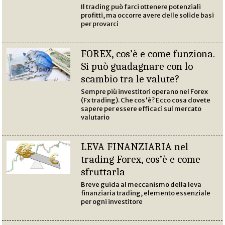
Il trading può farci ottenere potenziali
profitti, ma occorre avere delle solide basi
per provarci
FOREX, cos’è e come funziona.
Si può guadagnare con lo
scambio tra le valute?
Sempre più investitori operano nel Forex
(Fx trading). Che cos'è? Ecco cosa dovete
sapere per essere efficaci sul mercato
valutario
LEVA FINANZIARIA nel
trading Forex, cos’è e come
sfruttarla
Breve guida al meccanismo della leva
finanziaria trading, elemento essenziale
per ogni investitore