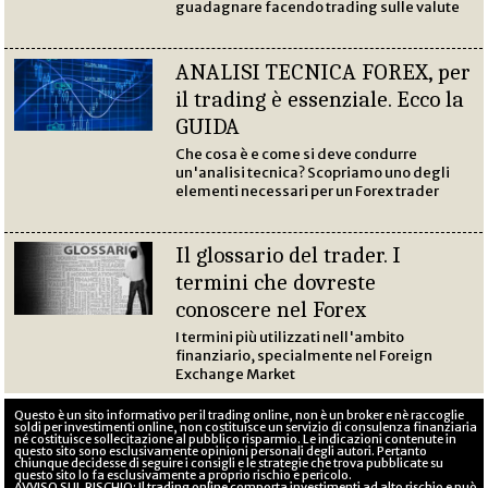
guadagnare facendo trading sulle valute
ANALISI TECNICA FOREX, per
il trading è essenziale. Ecco la
GUIDA
Che cosa è e come si deve condurre
un'analisi tecnica? Scopriamo uno degli
elementi necessari per un Forex trader
Il glossario del trader. I
termini che dovreste
conoscere nel Forex
I termini più utilizzati nell'ambito
finanziario, specialmente nel Foreign
Exchange Market
Questo è un sito informativo per il trading online, non è un broker e nè raccoglie
soldi per investimenti online, non costituisce un servizio di consulenza finanziaria
né costituisce sollecitazione al pubblico risparmio. Le indicazioni contenute in
questo sito sono esclusivamente opinioni personali degli autori. Pertanto
chiunque decidesse di seguire i consigli e le strategie che trova pubblicate su
questo sito lo fa esclusivamente a proprio rischio e pericolo.
AVVISO SUL RISCHIO: Il trading online comporta investimenti ad alto rischio e può