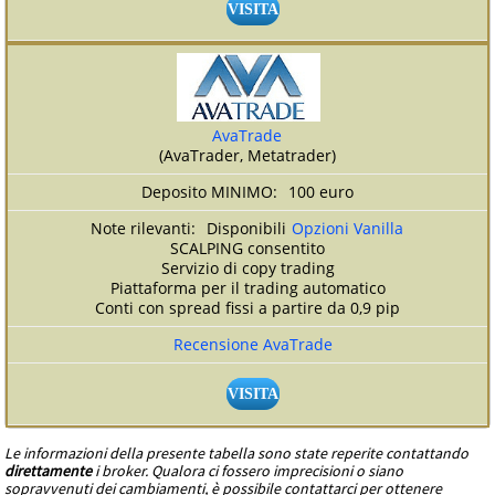
VISITA
AvaTrade
(AvaTrader, Metatrader)
100 euro
Disponibili
Opzioni Vanilla
SCALPING consentito
Servizio di copy trading
Piattaforma per il trading automatico
Conti con spread fissi a partire da 0,9 pip
Recensione AvaTrade
VISITA
Le informazioni della presente tabella sono state reperite contattando
direttamente
i broker. Qualora ci fossero imprecisioni o siano
sopravvenuti dei cambiamenti, è possibile contattarci per ottenere