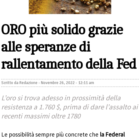
ORO più solido grazie
alle speranze di
rallentamento della Fed
Scritto da
Redazione
-
Novembre 26, 2022 - 12:11 am
L’oro si trova adesso in prossimità della
resistenza a 1.760 $, prima di dare l’assalto ai
recenti massimi oltre 1780
Le possibilità sempre più concrete che
la Federal