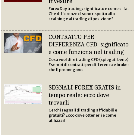
investire
Forex Day trading: significato e come si fa.
Che differenze ci sono rispetto allo
scalping e al trading di posizione?
CONTRATTO PER
DIFFERENZA CFD: significato
e come funziona nel trading
Cosa vuol dire trading CFD (spiegati bene).
Esempi di contratti per differenza e broker
che li propongono
SEGNALI FOREX GRATIS in
tempo reale: ecco dove
trovarli
Cerchi segnali di trading affidabili e
gratuiti? Ecco dove ottenerli e come
utilizzarli