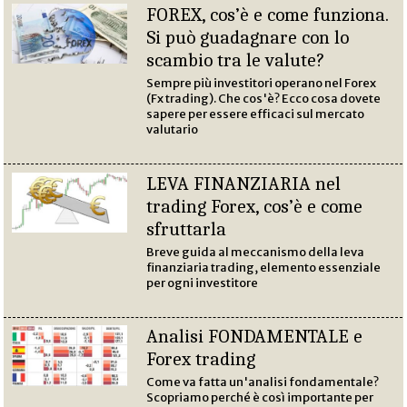
FOREX, cos’è e come funziona.
Si può guadagnare con lo
scambio tra le valute?
Sempre più investitori operano nel Forex
(Fx trading). Che cos'è? Ecco cosa dovete
sapere per essere efficaci sul mercato
valutario
LEVA FINANZIARIA nel
trading Forex, cos’è e come
sfruttarla
Breve guida al meccanismo della leva
finanziaria trading, elemento essenziale
per ogni investitore
Analisi FONDAMENTALE e
Forex trading
Come va fatta un'analisi fondamentale?
Scopriamo perché è così importante per