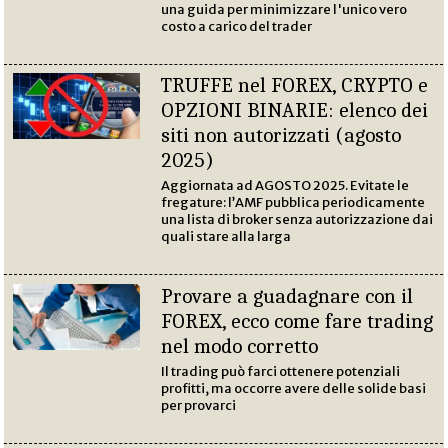
una guida per minimizzare l'unico vero
costo a carico del trader
TRUFFE nel FOREX, CRYPTO e
OPZIONI BINARIE: elenco dei
siti non autorizzati (agosto
2025)
Aggiornata ad AGOSTO 2025. Evitate le
fregature: l’AMF pubblica periodicamente
una lista di broker senza autorizzazione dai
quali stare alla larga
Provare a guadagnare con il
FOREX, ecco come fare trading
nel modo corretto
Il trading può farci ottenere potenziali
profitti, ma occorre avere delle solide basi
per provarci