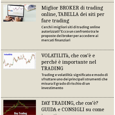
Miglior BROKER di trading
online, TABELLA dei siti per
fare trading
Cerchi i migliori siti di trading online
autorizzati? Ecco un confronto tra le
proposte dei broker per accedere ai
mercati finanziari
VOLATILITà, che cos’è e
perché è importante nel
TRADING
Trading e volatilità: significato e modo di
sfruttare uno dei principali strumenti che
misura il grado di rischio di un
investimento
DAY TRADING, che cos’è?
GUIDA e CONSIGLI su come