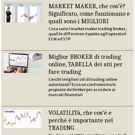
MARKET MAKER, che cos’è?
Significato, come funzionano e
quali sono i MIGLIORI
Cosa sono i market maker trading broker,
quali le differenze rispetto agli operatori
ECN ed STP
Miglior BROKER di trading
online, TABELLA dei siti per
fare trading
Cerchi i migliori siti di trading online
autorizzati? Ecco un confronto tra le
proposte dei broker per accedere ai
mercati finanziari
VOLATILITà, che cos’è e
perché è importante nel
TRADING