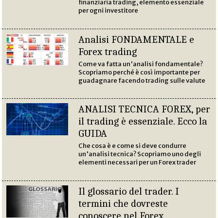
finanziaria trading, elemento essenziale
per ogni investitore
Analisi FONDAMENTALE e
Forex trading
Come va fatta un'analisi fondamentale?
Scopriamo perché è così importante per
guadagnare facendo trading sulle valute
ANALISI TECNICA FOREX, per
il trading è essenziale. Ecco la
GUIDA
Che cosa è e come si deve condurre
un'analisi tecnica? Scopriamo uno degli
elementi necessari per un Forex trader
Il glossario del trader. I
termini che dovreste
conoscere nel Forex