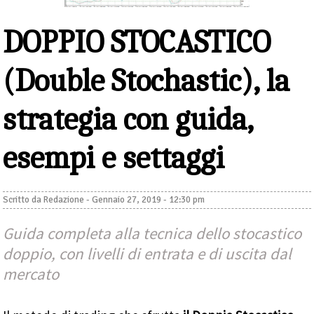
DOPPIO STOCASTICO
(Double Stochastic), la
strategia con guida,
esempi e settaggi
Scritto da
Redazione
-
Gennaio 27, 2019 - 12:30 pm
Guida completa alla tecnica dello stocastico
doppio, con livelli di entrata e di uscita dal
mercato