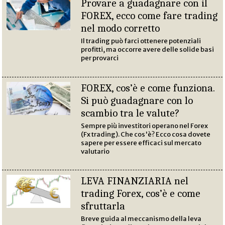
Provare a guadagnare con il
FOREX, ecco come fare trading
nel modo corretto
Il trading può farci ottenere potenziali
profitti, ma occorre avere delle solide basi
per provarci
FOREX, cos’è e come funziona.
Si può guadagnare con lo
scambio tra le valute?
Sempre più investitori operano nel Forex
(Fx trading). Che cos'è? Ecco cosa dovete
sapere per essere efficaci sul mercato
valutario
LEVA FINANZIARIA nel
trading Forex, cos’è e come
sfruttarla
Breve guida al meccanismo della leva