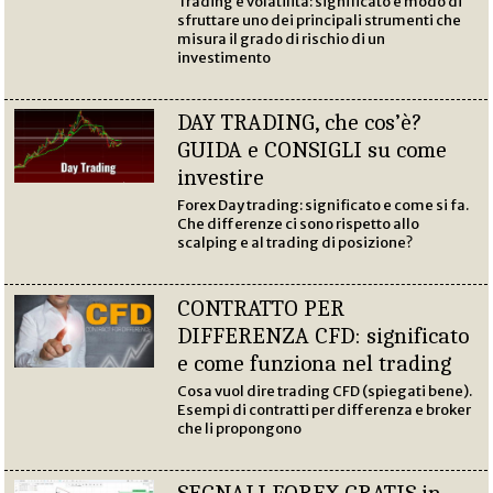
Trading e volatilità: significato e modo di
sfruttare uno dei principali strumenti che
misura il grado di rischio di un
investimento
DAY TRADING, che cos’è?
GUIDA e CONSIGLI su come
investire
Forex Day trading: significato e come si fa.
Che differenze ci sono rispetto allo
scalping e al trading di posizione?
CONTRATTO PER
DIFFERENZA CFD: significato
e come funziona nel trading
Cosa vuol dire trading CFD (spiegati bene).
Esempi di contratti per differenza e broker
che li propongono