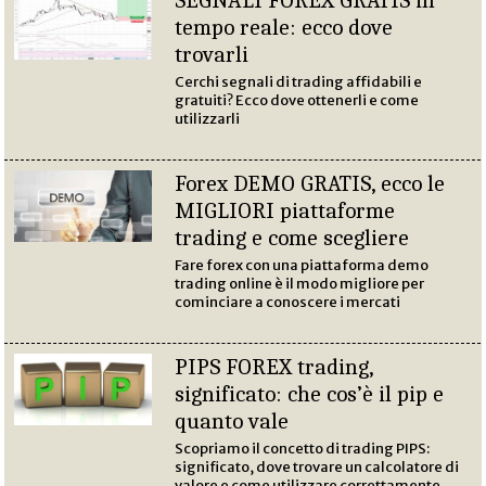
SEGNALI FOREX GRATIS in
tempo reale: ecco dove
trovarli
Cerchi segnali di trading affidabili e
gratuiti? Ecco dove ottenerli e come
utilizzarli
Forex DEMO GRATIS, ecco le
MIGLIORI piattaforme
trading e come scegliere
Fare forex con una piattaforma demo
trading online è il modo migliore per
cominciare a conoscere i mercati
PIPS FOREX trading,
significato: che cos’è il pip e
quanto vale
Scopriamo il concetto di trading PIPS:
significato, dove trovare un calcolatore di
valore e come utilizzare correttamente