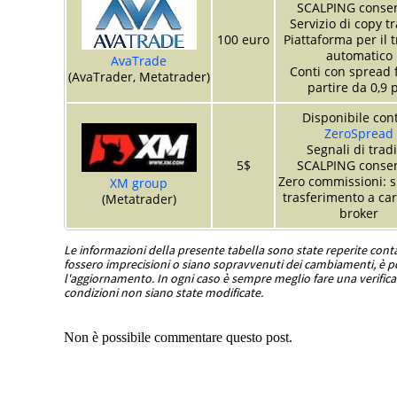
SCALPING consen
Servizio di copy t
100 euro
Piattaforma per il 
automatico
AvaTrade
Conti con spread f
(AvaTrader, Metatrader)
partire da 0,9 
Disponibile con
ZeroSpread
Segnali di trad
5$
SCALPING consen
Zero commissioni: s
XM group
trasferimento a car
(Metatrader)
broker
Le informazioni della presente tabella sono state reperite con
fossero imprecisioni o siano sopravvenuti dei cambiamenti, è po
l'aggiornamento. In ogni caso è sempre meglio fare una verifica 
condizioni non siano state modificate.
Non è possibile commentare questo post.