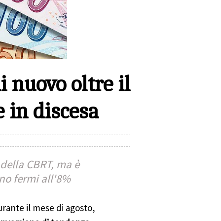
i nuovo oltre il
 in discesa
 della CBRT, ma è
no fermi all'8%
urante il mese di agosto,