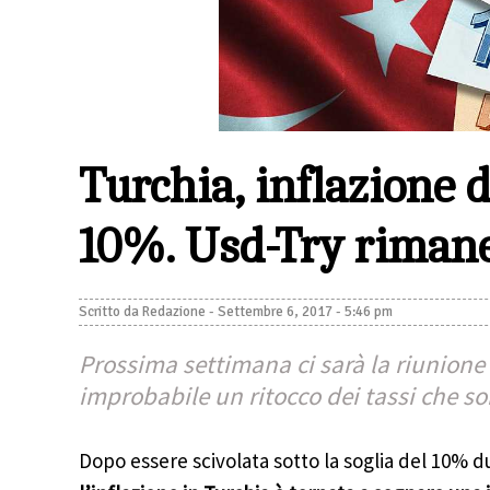
Turchia, inflazione d
10%. Usd-Try rimane
Scritto da
Redazione
-
Settembre 6, 2017 - 5:46 pm
Prossima settimana ci sarà la riunione
improbabile un ritocco dei tassi che so
Dopo essere scivolata sotto la soglia del 10% d