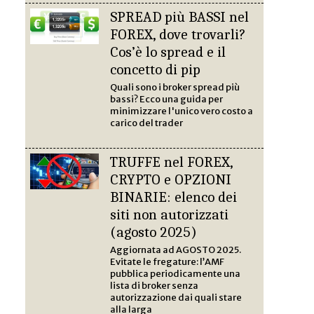
SPREAD più BASSI nel
FOREX, dove trovarli?
Cos’è lo spread e il
concetto di pip
Quali sono i broker spread più
bassi? Ecco una guida per
minimizzare l'unico vero costo a
carico del trader
TRUFFE nel FOREX,
CRYPTO e OPZIONI
BINARIE: elenco dei
siti non autorizzati
(agosto 2025)
Aggiornata ad AGOSTO 2025.
Evitate le fregature: l’AMF
pubblica periodicamente una
lista di broker senza
autorizzazione dai quali stare
alla larga