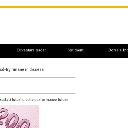
Diventare trader
Strumenti
Borsa e Ind
Usd-Try rimane in discesa
sultati futuri o delle performance future