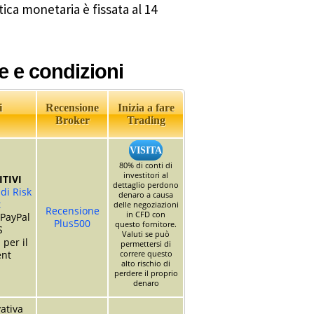
tica monetaria è fissata al 14
e e condizioni
i
Recensione
Inizia a fare
Broker
Trading
VISITA
80% di conti di
investitori al
TIVI
dettaglio perdono
di Risk
denaro a causa
t
delle negoziazioni
Recensione
in CFD con
 PayPal
Plus500
questo fornitore.
S
Valuti se può
 per il
permettersi di
nt
correre questo
alto rischio di
perdere il proprio
denaro
ativa