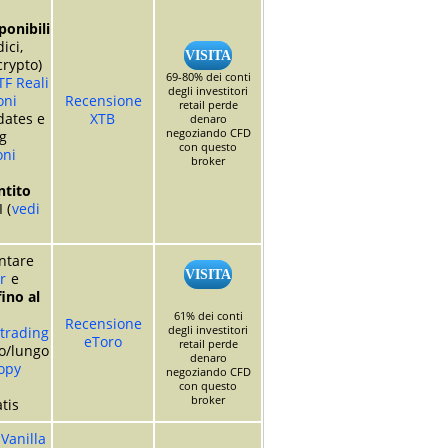
ponibili
dici,
VISITA
crypto)
69-80% dei conti
TF Reali
degli investitori
oni
Recensione
retail perde
dates e
XTB
denaro
negoziando CFD
g
con questo
oni
broker
tito
 (
vedi
entare
VISITA
r
e
ino al
61% dei conti
Recensione
degli investitori
 trading
eToro
retail perde
o/lungo
denaro
opy
negoziando CFD
con questo
broker
tis
Vanilla