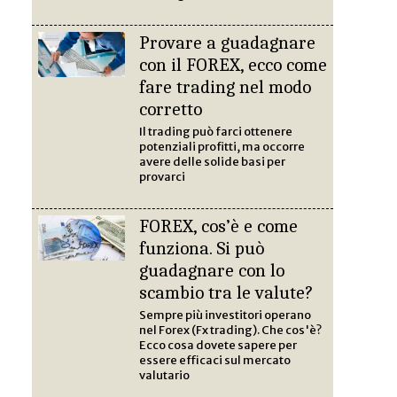
Provare a guadagnare
con il FOREX, ecco come
fare trading nel modo
corretto
Il trading può farci ottenere
potenziali profitti, ma occorre
avere delle solide basi per
provarci
FOREX, cos’è e come
funziona. Si può
guadagnare con lo
scambio tra le valute?
Sempre più investitori operano
nel Forex (Fx trading). Che cos'è?
Ecco cosa dovete sapere per
essere efficaci sul mercato
valutario