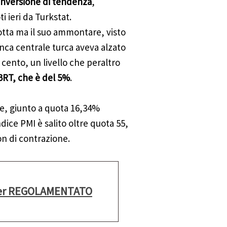
 inversione di tendenza
,
i ieri da Turkstat.
otta ma il suo ammontare, visto
anca centrale turca aveva alzato
r cento, un livello che peraltro
CBRT, che è del 5%
.
ne, giunto a quota 16,34%
ice PMI è salito oltre quota 55,
n di contrazione.
roker REGOLAMENTATO