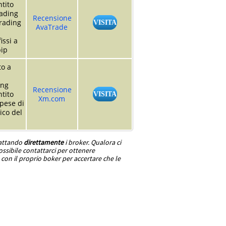
tito
rading
Recensione
trading
VISITA
AvaTrade
issi a
pip
to a
ing
Recensione
tito
VISITA
Xm.com
pese di
ico del
tattando
direttamente
i broker. Qualora ci
ssibile contattarci per ottenere
con il proprio boker per accertare che le