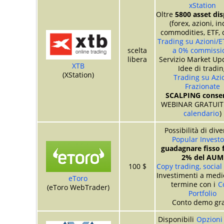
xStation
Oltre
5800 asset dis
(forex, azioni, in
commodities, ETF, 
Trading su Azioni/E
scelta
a 0% commissi
libera
Servizio Market Up
XTB
Idee di tradin
(XStation)
Trading su Azi
Frazionate
SCALPING consen
WEBINAR GRATUITI
calendario
)
Possibilità di div
Popular Investo
guadagnare fisso f
2% del AUM
100 $
Copy trading, social
Investimenti a medi
eToro
termine con i
C
(eToro WebTrader)
Portfolio
Conto demo gra
Disponibili
Opzioni 