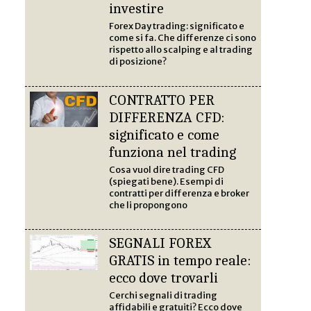
investire
Forex Day trading: significato e
come si fa. Che differenze ci sono
rispetto allo scalping e al trading
di posizione?
CONTRATTO PER
DIFFERENZA CFD:
significato e come
funziona nel trading
Cosa vuol dire trading CFD
(spiegati bene). Esempi di
contratti per differenza e broker
che li propongono
SEGNALI FOREX
GRATIS in tempo reale:
ecco dove trovarli
Cerchi segnali di trading
affidabili e gratuiti? Ecco dove