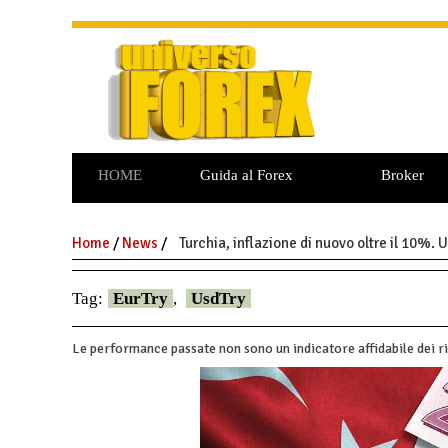
HOME
Guida al Forex
Broker
Commodities
Opzioni Binarie
Home
/
News
/
Turchia, inflazione di nuovo oltre il 10%. 
Tag:
EurTry
,
UsdTry
Le performance passate non sono un indicatore affidabile dei ri