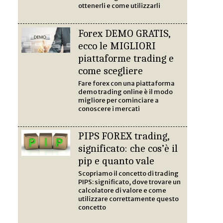
ottenerli e come utilizzarli
Forex DEMO GRATIS,
ecco le MIGLIORI
piattaforme trading e
come scegliere
Fare forex con una piattaforma
demo trading online è il modo
migliore per cominciare a
conoscere i mercati
PIPS FOREX trading,
significato: che cos’è il
pip e quanto vale
Scopriamo il concetto di trading
PIPS: significato, dove trovare un
calcolatore di valore e come
utilizzare correttamente questo
concetto