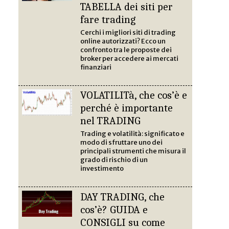
TABELLA dei siti per
fare trading
Cerchi i migliori siti di trading
online autorizzati? Ecco un
confronto tra le proposte dei
broker per accedere ai mercati
finanziari
VOLATILITà, che cos’è e
perché è importante
nel TRADING
Trading e volatilità: significato e
modo di sfruttare uno dei
principali strumenti che misura il
grado di rischio di un
investimento
DAY TRADING, che
cos’è? GUIDA e
CONSIGLI su come