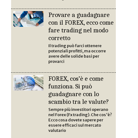
Provare a guadagnare
con il FOREX, ecco come
fare trading nel modo
corretto
Il trading può farci ottenere
potenziali profitti, ma occorre
avere delle solide basi per
provarci
FOREX, cos’è e come
funziona. Si può
guadagnare con lo
scambio tra le valute?
Sempre più investitori operano
nel Forex (Fx trading). Che cos'è?
Ecco cosa dovete sapere per
essere efficaci sul mercato
valutario