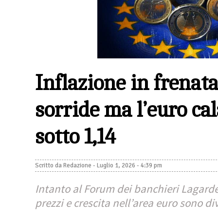
Inflazione in frenata
sorride ma l’euro c
sotto 1,14
Scritto da
Redazione
-
Luglio 1, 2026 - 4:39 pm
Intanto al Forum dei banchieri Lagarde 
prezzi e crescita nell’area euro sono d