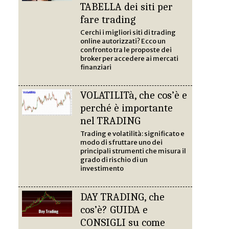
TABELLA dei siti per
fare trading
Cerchi i migliori siti di trading
online autorizzati? Ecco un
confronto tra le proposte dei
broker per accedere ai mercati
finanziari
VOLATILITà, che cos’è e
perché è importante
nel TRADING
Trading e volatilità: significato e
modo di sfruttare uno dei
principali strumenti che misura il
grado di rischio di un
investimento
DAY TRADING, che
cos’è? GUIDA e
CONSIGLI su come