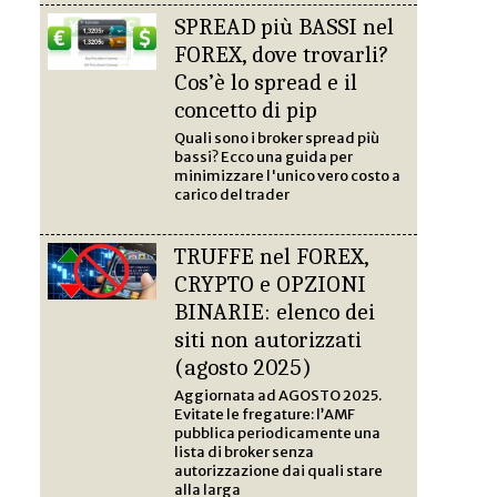
SPREAD più BASSI nel
FOREX, dove trovarli?
Cos’è lo spread e il
concetto di pip
Quali sono i broker spread più
bassi? Ecco una guida per
minimizzare l'unico vero costo a
carico del trader
TRUFFE nel FOREX,
CRYPTO e OPZIONI
BINARIE: elenco dei
siti non autorizzati
(agosto 2025)
Aggiornata ad AGOSTO 2025.
Evitate le fregature: l’AMF
pubblica periodicamente una
lista di broker senza
autorizzazione dai quali stare
alla larga