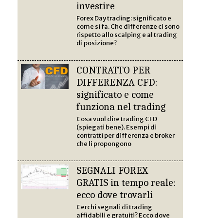
investire
Forex Day trading: significato e
come si fa. Che differenze ci sono
rispetto allo scalping e al trading
di posizione?
CONTRATTO PER
DIFFERENZA CFD:
significato e come
funziona nel trading
Cosa vuol dire trading CFD
(spiegati bene). Esempi di
contratti per differenza e broker
che li propongono
SEGNALI FOREX
GRATIS in tempo reale:
ecco dove trovarli
Cerchi segnali di trading
affidabili e gratuiti? Ecco dove