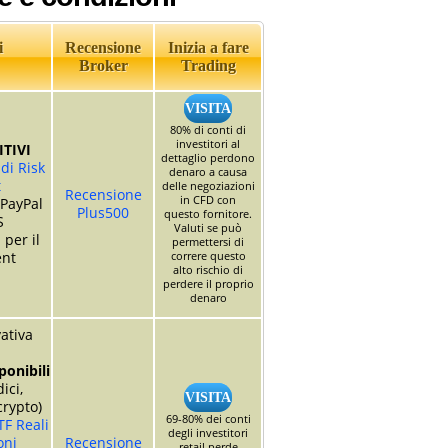
i
Recensione
Inizia a fare
Broker
Trading
VISITA
80% di conti di
investitori al
TIVI
dettaglio perdono
di Risk
denaro a causa
t
delle negoziazioni
Recensione
in CFD con
 PayPal
Plus500
questo fornitore.
S
Valuti se può
 per il
permettersi di
nt
correre questo
alto rischio di
perdere il proprio
denaro
ativa
ponibili
dici,
VISITA
crypto)
69-80% dei conti
TF Reali
degli investitori
oni
Recensione
retail perde