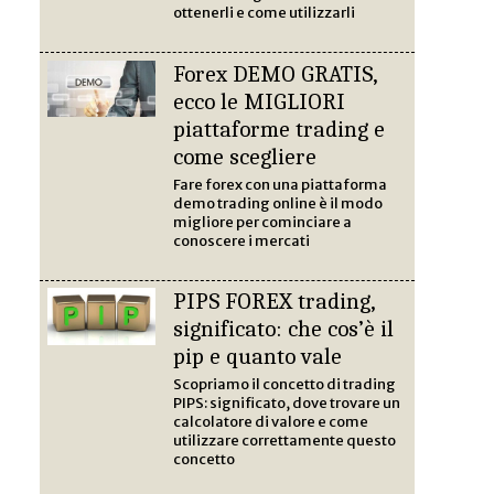
ottenerli e come utilizzarli
Forex DEMO GRATIS,
ecco le MIGLIORI
piattaforme trading e
come scegliere
Fare forex con una piattaforma
demo trading online è il modo
migliore per cominciare a
conoscere i mercati
PIPS FOREX trading,
significato: che cos’è il
pip e quanto vale
Scopriamo il concetto di trading
PIPS: significato, dove trovare un
calcolatore di valore e come
utilizzare correttamente questo
concetto