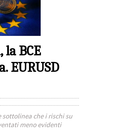
, la BCE
ala. EURUSD
sottolinea che i rischi su
iventati meno evidenti