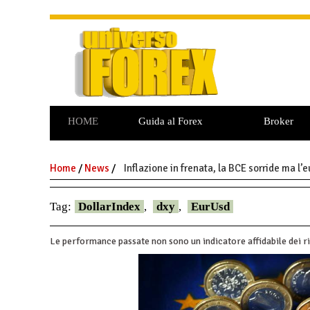
HOME
Guida al Forex
Broker
Commodities
Opzioni Binarie
Home
/
News
/
Inflazione in frenata, la BCE sorride ma l
Tag:
DollarIndex
,
dxy
,
EurUsd
Le performance passate non sono un indicatore affidabile dei ri