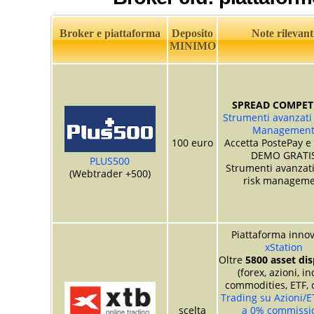
Broker e piattaforma
Deposito
Note rilevant
MINIMO
SPREAD COMPETI
Strumenti avanzati 
Managemen
100 euro
Accetta PostePay e
DEMO GRATI
PLUS500
Strumenti avanzati
(Webtrader +500)
risk manageme
Piattaforma innov
xStation
Oltre
5800 asset dis
(forex, azioni, in
commodities, ETF, 
Trading su Azioni/E
scelta
a 0% commissi