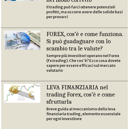
Il trading può farci ottenere potenziali
profitti, ma occorre avere delle solide basi
per provarci
FOREX, cos’è e come funziona.
Si può guadagnare con lo
scambio tra le valute?
Sempre più investitori operano nel Forex
(Fx trading). Che cos'è? Ecco cosa dovete
sapere per essere efficaci sul mercato
valutario
LEVA FINANZIARIA nel
trading Forex, cos’è e come
sfruttarla
Breve guida al meccanismo della leva
finanziaria trading, elemento essenziale
per ogni investitore