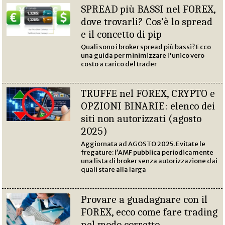
SPREAD più BASSI nel FOREX,
dove trovarli? Cos’è lo spread
e il concetto di pip
Quali sono i broker spread più bassi? Ecco
una guida per minimizzare l'unico vero
costo a carico del trader
TRUFFE nel FOREX, CRYPTO e
OPZIONI BINARIE: elenco dei
siti non autorizzati (agosto
2025)
Aggiornata ad AGOSTO 2025. Evitate le
fregature: l’AMF pubblica periodicamente
una lista di broker senza autorizzazione dai
quali stare alla larga
Provare a guadagnare con il
FOREX, ecco come fare trading
nel modo corretto