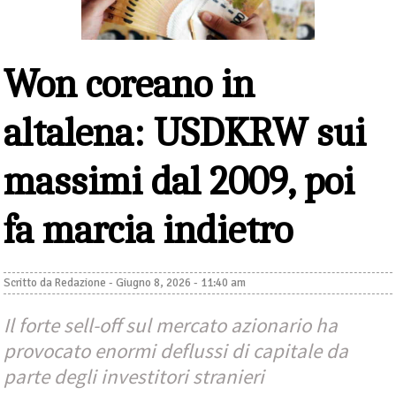
Won coreano in
altalena: USDKRW sui
massimi dal 2009, poi
fa marcia indietro
Scritto da
Redazione
-
Giugno 8, 2026 - 11:40 am
Il forte sell-off sul mercato azionario ha
provocato enormi deflussi di capitale da
parte degli investitori stranieri