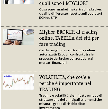
quali sono i MIGLIORI
Cosa sono i market maker trading broker,
quali le differenze rispetto agli operatori
ECN ed STP
Miglior BROKER di trading
online, TABELLA dei siti per
fare trading
Cerchi i migliori siti di trading online
autorizzati? Ecco un confronto tra le
proposte dei broker per accedere ai
mercati finanziari
VOLATILITà, che cos’è e
perché è importante nel
TRADING
Trading e volatilità: significato e modo di
sfruttare uno dei principali strumenti che
misura il grado di rischio di un
investimento