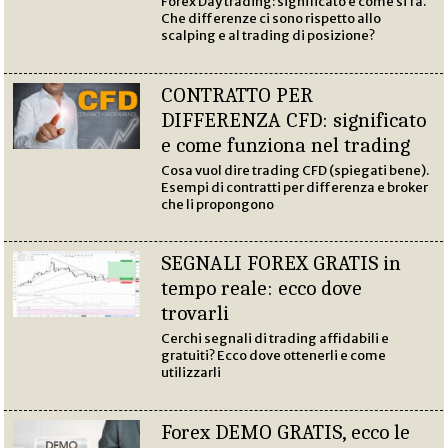
Forex Day trading: significato e come si fa.
Che differenze ci sono rispetto allo
scalping e al trading di posizione?
CONTRATTO PER
DIFFERENZA CFD: significato
e come funziona nel trading
Cosa vuol dire trading CFD (spiegati bene).
Esempi di contratti per differenza e broker
che li propongono
SEGNALI FOREX GRATIS in
tempo reale: ecco dove
trovarli
Cerchi segnali di trading affidabili e
gratuiti? Ecco dove ottenerli e come
utilizzarli
Forex DEMO GRATIS, ecco le