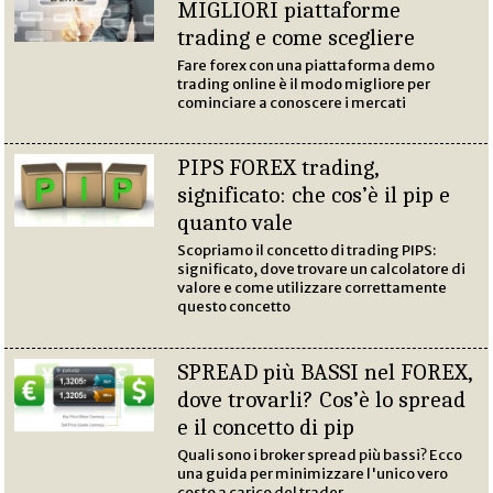
MIGLIORI piattaforme
trading e come scegliere
Fare forex con una piattaforma demo
trading online è il modo migliore per
cominciare a conoscere i mercati
PIPS FOREX trading,
significato: che cos’è il pip e
quanto vale
Scopriamo il concetto di trading PIPS:
significato, dove trovare un calcolatore di
valore e come utilizzare correttamente
questo concetto
SPREAD più BASSI nel FOREX,
dove trovarli? Cos’è lo spread
e il concetto di pip
Quali sono i broker spread più bassi? Ecco
una guida per minimizzare l'unico vero
costo a carico del trader