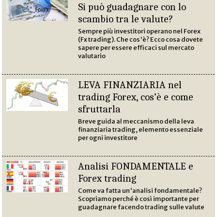
Si può guadagnare con lo
scambio tra le valute?
Sempre più investitori operano nel Forex
(Fx trading). Che cos'è? Ecco cosa dovete
sapere per essere efficaci sul mercato
valutario
LEVA FINANZIARIA nel
trading Forex, cos’è e come
sfruttarla
Breve guida al meccanismo della leva
finanziaria trading, elemento essenziale
per ogni investitore
Analisi FONDAMENTALE e
Forex trading
Come va fatta un'analisi fondamentale?
Scopriamo perché è così importante per
guadagnare facendo trading sulle valute