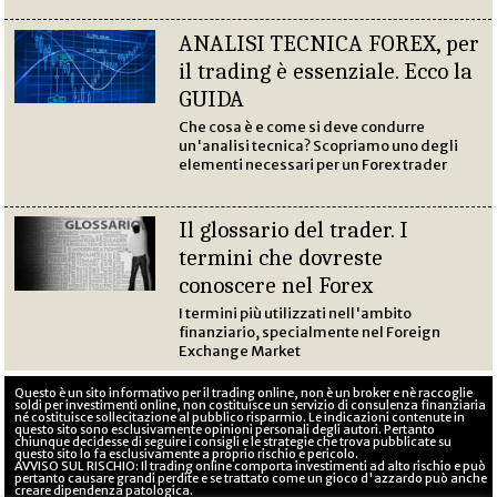
ANALISI TECNICA FOREX, per
il trading è essenziale. Ecco la
GUIDA
Che cosa è e come si deve condurre
un'analisi tecnica? Scopriamo uno degli
elementi necessari per un Forex trader
Il glossario del trader. I
termini che dovreste
conoscere nel Forex
I termini più utilizzati nell'ambito
finanziario, specialmente nel Foreign
Exchange Market
Questo è un sito informativo per il trading online, non è un broker e nè raccoglie
soldi per investimenti online, non costituisce un servizio di consulenza finanziaria
né costituisce sollecitazione al pubblico risparmio. Le indicazioni contenute in
questo sito sono esclusivamente opinioni personali degli autori. Pertanto
chiunque decidesse di seguire i consigli e le strategie che trova pubblicate su
questo sito lo fa esclusivamente a proprio rischio e pericolo.
AVVISO SUL RISCHIO: Il trading online comporta investimenti ad alto rischio e può
pertanto causare grandi perdite e se trattato come un gioco d'azzardo può anche
creare dipendenza patologica.