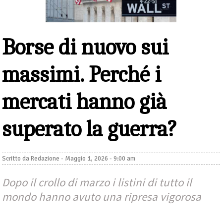
Borse di nuovo sui
massimi. Perché i
mercati hanno già
superato la guerra?
Scritto da
Redazione
-
Maggio 1, 2026 - 9:00 am
Dopo il crollo di marzo i listini di tutto il
mondo hanno avuto una ripresa vigorosa