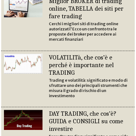
Miglior BROKER di trading
online, TABELLA dei siti per
fare trading
Cerchi i migliori siti di trading online
autorizzati? Ecco un confronto tra le
proposte dei broker per accedere ai
mercati finanziari
VOLATILITà, che cos’è e
perché è importante nel
TRADING
Trading e volatilità: significato e modo di
sfruttare uno dei principali strumenti che
misura il grado di rischio di un
investimento
DAY TRADING, che cos’è?
GUIDA e CONSIGLI su come
investire