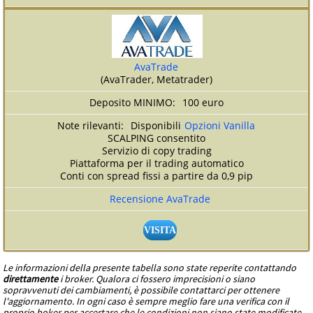
AvaTrade
(AvaTrader, Metatrader)
100 euro
Disponibili
Opzioni Vanilla
SCALPING consentito
Servizio di copy trading
Piattaforma per il trading automatico
Conti con spread fissi a partire da 0,9 pip
Recensione AvaTrade
VISITA
Le informazioni della presente tabella sono state reperite contattando
direttamente
i broker. Qualora ci fossero imprecisioni o siano
sopravvenuti dei cambiamenti, è possibile contattarci per ottenere
l'aggiornamento. In ogni caso è sempre meglio fare una verifica con il
proprio boker per accertare che le condizioni non siano state modificate.