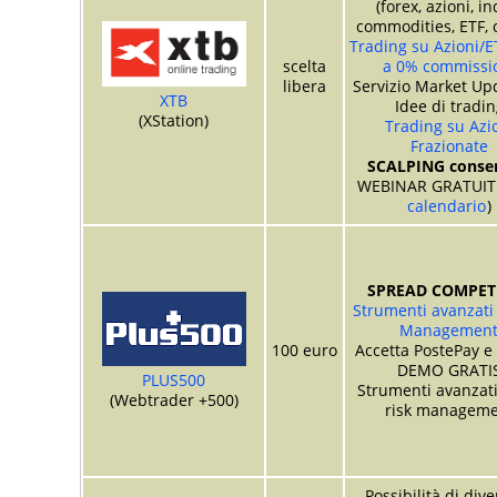
(forex, azioni, in
commodities, ETF, 
Trading su Azioni/E
scelta
a 0% commissi
libera
Servizio Market Up
XTB
Idee di tradin
(XStation)
Trading su Azi
Frazionate
SCALPING consen
WEBINAR GRATUITI
calendario
)
SPREAD COMPETI
Strumenti avanzati 
Managemen
100 euro
Accetta PostePay e
DEMO GRATI
PLUS500
Strumenti avanzati
(Webtrader +500)
risk manageme
Possibilità di div