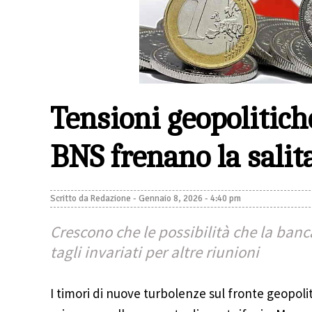
Tensioni geopolitiche
BNS frenano la sali
Scritto da
Redazione
-
Gennaio 8, 2026 - 4:40 pm
Crescono che le possibilità che la banca
tagli invariati per altre riunioni
I timori di nuove turbolenze sul fronte geopoli