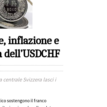
, inflazione e
ta dell’USDCHF
 centrale Svizzera lasci i
tico sostengono il franco