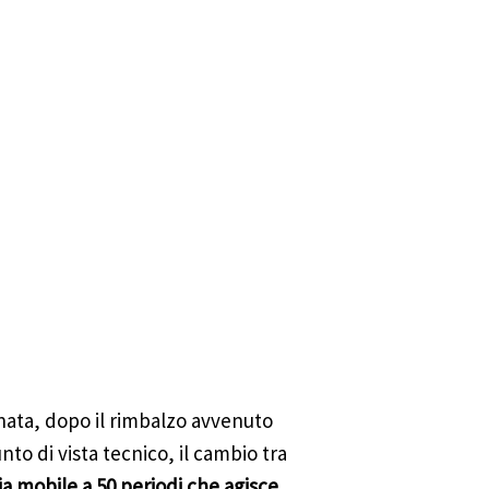
nata, dopo il rimbalzo avvenuto
unto di vista tecnico, il cambio tra
a mobile a 50 periodi che agisce