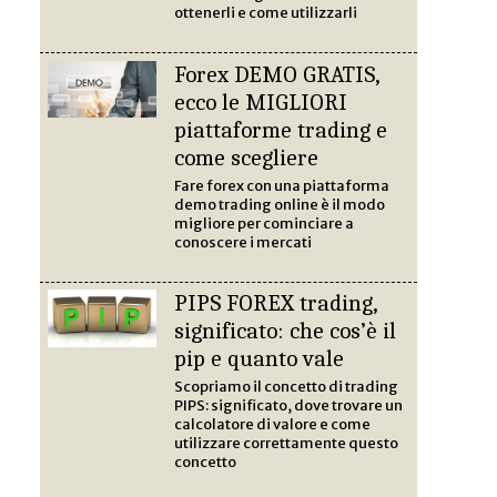
ottenerli e come utilizzarli
Forex DEMO GRATIS,
ecco le MIGLIORI
piattaforme trading e
come scegliere
Fare forex con una piattaforma
demo trading online è il modo
migliore per cominciare a
conoscere i mercati
PIPS FOREX trading,
significato: che cos’è il
pip e quanto vale
Scopriamo il concetto di trading
PIPS: significato, dove trovare un
calcolatore di valore e come
utilizzare correttamente questo
concetto