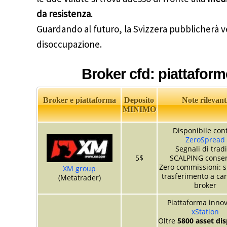
da resistenza
.
Guardando al futuro, la Svizzera pubblicherà ve
disoccupazione.
Broker cfd: piattaform
Broker e piattaforma
Deposito
Note rilevant
MINIMO
Disponibile con
ZeroSpread
Segnali di trad
5$
SCALPING consen
Zero commissioni: s
XM group
trasferimento a car
(Metatrader)
broker
Piattaforma innov
xStation
Oltre
5800 asset dis