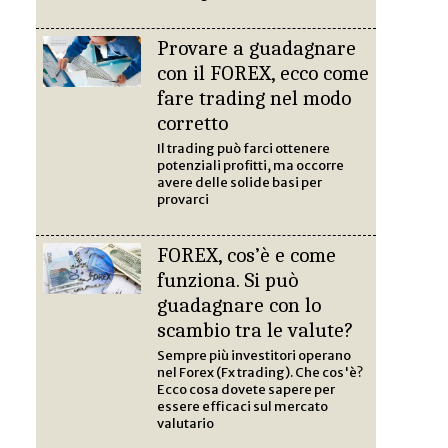
Provare a guadagnare
con il FOREX, ecco come
fare trading nel modo
corretto
Il trading può farci ottenere
potenziali profitti, ma occorre
avere delle solide basi per
provarci
FOREX, cos’è e come
funziona. Si può
guadagnare con lo
scambio tra le valute?
Sempre più investitori operano
nel Forex (Fx trading). Che cos'è?
Ecco cosa dovete sapere per
essere efficaci sul mercato
valutario