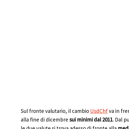
Sul fronte valutario, il cambio
UsdChf
va in fre
alla fine di dicembre
sui minimi dal 2011
. Dal p
le due valute si trova adesso di fronte alla
medi