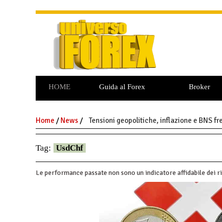
HOME
Guida al Forex
Broker
Commodities
Opzioni Binarie
Home
/
News
/
Tensioni geopolitiche, inflazione e BNS fr
Tag:
UsdChf
Le performance passate non sono un indicatore affidabile dei ri