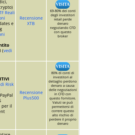
dici,
VISITA
crypto)
69-80% dei conti
TF Reali
degli investitori
oni
Recensione
retail perde
dates e
XTB
denaro
negoziando CFD
g
con questo
oni
broker
tito
 (
vedi
VISITA
80% di conti di
investitori al
TIVI
dettaglio perdono
di Risk
denaro a causa
t
delle negoziazioni
Recensione
in CFD con
 PayPal
Plus500
questo fornitore.
S
Valuti se può
 per il
permettersi di
nt
correre questo
alto rischio di
perdere il proprio
denaro
entare