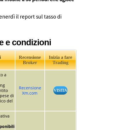
nerdì il report sul tasso di
e e condizioni
i
Recensione
Inizia a fare
Broker
Trading
to a
ing
Recensione
tito
VISITA
Xm.com
pese di
ico del
ativa
ponibili