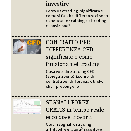
investire
Forex Day trading: significato e
come si fa. Che differenze ci sono
rispetto allo scalping e al trading
di posizione?
CONTRATTO PER
DIFFERENZA CFD:
significato e come
funziona nel trading
Cosa vuol dire trading CFD
(spiegati bene). Esempi di
contratti per differenza e broker
che li propongono
SEGNALI FOREX
GRATIS in tempo reale:
ecco dove trovarli
Cerchi segnali di trading
affidabili e gratuiti? Ecco dove