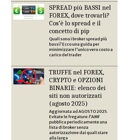
SPREAD più BASSI nel
FOREX, dove trovarli?
Cos’è lo spread e il
concetto di pip
Quali sono i broker spread più
bassi? Ecco una guida per
minimizzare l'unico vero costo a
carico del trader
TRUFFE nel FOREX,
CRYPTO e OPZIONI
BINARIE: elenco dei
siti non autorizzati
(agosto 2025)
Aggiornata ad AGOSTO 2025.
Evitate le fregature: l’AMF
pubblica periodicamente una
lista di broker senza
autorizzazione dai quali stare
alla larga