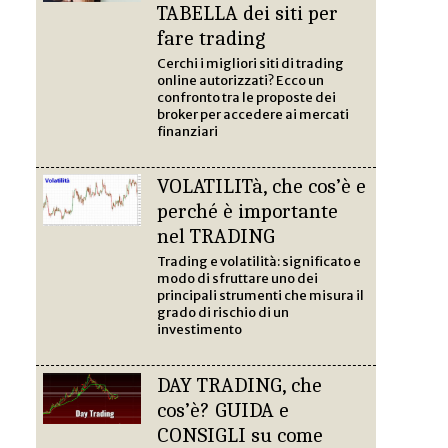
TABELLA dei siti per
fare trading
Cerchi i migliori siti di trading
online autorizzati? Ecco un
confronto tra le proposte dei
broker per accedere ai mercati
finanziari
VOLATILITà, che cos’è e
perché è importante
nel TRADING
Trading e volatilità: significato e
modo di sfruttare uno dei
principali strumenti che misura il
grado di rischio di un
investimento
DAY TRADING, che
cos’è? GUIDA e
CONSIGLI su come