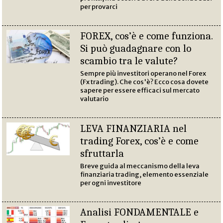
per provarci
FOREX, cos’è e come funziona.
Si può guadagnare con lo
scambio tra le valute?
Sempre più investitori operano nel Forex
(Fx trading). Che cos'è? Ecco cosa dovete
sapere per essere efficaci sul mercato
valutario
LEVA FINANZIARIA nel
trading Forex, cos’è e come
sfruttarla
Breve guida al meccanismo della leva
finanziaria trading, elemento essenziale
per ogni investitore
Analisi FONDAMENTALE e