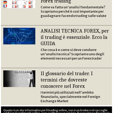
Forex trading
Come va fatta un'analisi fondamentale?
Scopriamo perché è così importante per
guadagnare facendo trading sulle valute
ANALISI TECNICA FOREX, per
il trading è essenziale. Ecco la
GUIDA
Che cosa è e come si deve condurre
un'analisi tecnica? Scopriamo uno degli
elementi necessari per un Forex trader
Il glossario del trader. I
termini che dovreste
conoscere nel Forex
I termini più utilizzati nell'ambito
finanziario, specialmente nel Foreign
Exchange Market
Questo è un sito informativo per il trading online, non è un broker e nè raccoglie