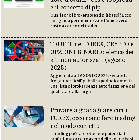
e il concetto di pip
Quali sono i broker spread più bassi? Ecco
una guida per minimizzare l'unico vero
costo a carico del trader
TRUFFE nel FOREX, CRYPTO e
OPZIONI BINARIE: elenco dei
siti non autorizzati (agosto
2025)
Aggiornata ad AGOSTO 2025. Evitate le
fregature: l’AMF pubblica periodicamente
una lista di broker senza autorizzazione dai
quali stare alla larga
Provare a guadagnare con il
FOREX, ecco come fare trading
nel modo corretto
Il trading può farci ottenere potenziali
profitti, ma occorre avere delle solide basi