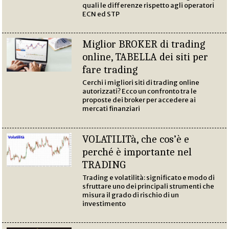
quali le differenze rispetto agli operatori
ECN ed STP
Miglior BROKER di trading
online, TABELLA dei siti per
fare trading
Cerchi i migliori siti di trading online
autorizzati? Ecco un confronto tra le
proposte dei broker per accedere ai
mercati finanziari
VOLATILITà, che cos’è e
perché è importante nel
TRADING
Trading e volatilità: significato e modo di
sfruttare uno dei principali strumenti che
misura il grado di rischio di un
investimento