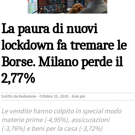
La paura di nuovi
lockdown fa tremare le
Borse. Milano perde il
2,77%
Scritto da
Redazione
-
Ottobre 15, 2020 - 6:44 pm
Le vendite hanno colpito in special modo
materie prime (-4,95%), assicurazioni
(-3,76%) e beni per la casa (-3,72%)