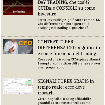
DAY TRADING, che cos’è?
GUIDA e CONSIGLI su come
investire
Forex Day trading: significato e come si fa.
Che differenze ci sono rispetto allo
scalping e al trading di posizione?
CONTRATTO PER
DIFFERENZA CFD: significato
e come funziona nel trading
Cosa vuol dire trading CFD (spiegati bene).
Esempi di contratti per differenza e broker
che li propongono
SEGNALI FOREX GRATIS in
tempo reale: ecco dove
trovarli
Cerchi segnali di trading affidabili e
gratuiti? Ecco dove ottenerli e come