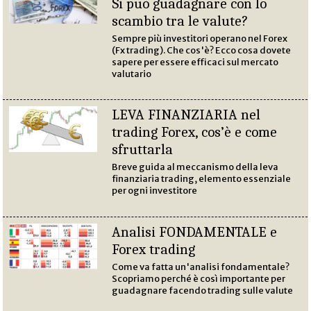
Si può guadagnare con lo
scambio tra le valute?
Sempre più investitori operano nel Forex
(Fx trading). Che cos'è? Ecco cosa dovete
sapere per essere efficaci sul mercato
valutario
LEVA FINANZIARIA nel
trading Forex, cos’è e come
sfruttarla
Breve guida al meccanismo della leva
finanziaria trading, elemento essenziale
per ogni investitore
Analisi FONDAMENTALE e
Forex trading
Come va fatta un'analisi fondamentale?
Scopriamo perché è così importante per
guadagnare facendo trading sulle valute