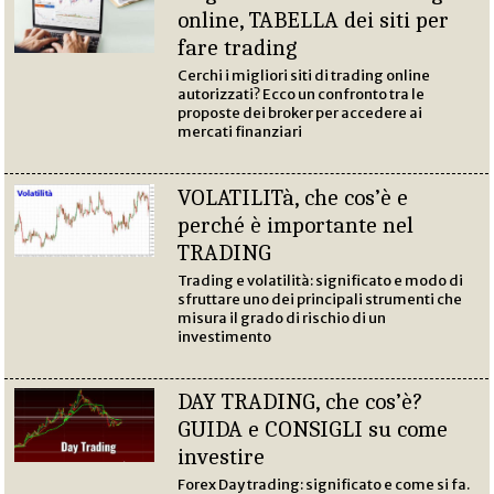
online, TABELLA dei siti per
fare trading
Cerchi i migliori siti di trading online
autorizzati? Ecco un confronto tra le
proposte dei broker per accedere ai
mercati finanziari
VOLATILITà, che cos’è e
perché è importante nel
TRADING
Trading e volatilità: significato e modo di
sfruttare uno dei principali strumenti che
misura il grado di rischio di un
investimento
DAY TRADING, che cos’è?
GUIDA e CONSIGLI su come
investire
Forex Day trading: significato e come si fa.