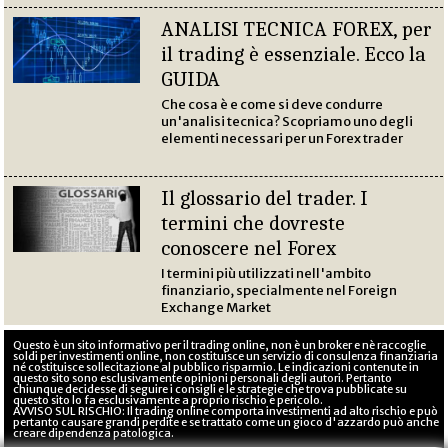
ANALISI TECNICA FOREX, per
il trading è essenziale. Ecco la
GUIDA
Che cosa è e come si deve condurre
un'analisi tecnica? Scopriamo uno degli
elementi necessari per un Forex trader
Il glossario del trader. I
termini che dovreste
conoscere nel Forex
I termini più utilizzati nell'ambito
finanziario, specialmente nel Foreign
Exchange Market
Questo è un sito informativo per il trading online, non è un broker e nè raccoglie
soldi per investimenti online, non costituisce un servizio di consulenza finanziaria
né costituisce sollecitazione al pubblico risparmio. Le indicazioni contenute in
questo sito sono esclusivamente opinioni personali degli autori. Pertanto
chiunque decidesse di seguire i consigli e le strategie che trova pubblicate su
questo sito lo fa esclusivamente a proprio rischio e pericolo.
AVVISO SUL RISCHIO: Il trading online comporta investimenti ad alto rischio e può
pertanto causare grandi perdite e se trattato come un gioco d'azzardo può anche
creare dipendenza patologica.