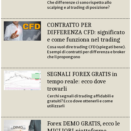
Che differenze ci sono rispetto allo
scalping e al trading di posizione?
CONTRATTO PER
DIFFERENZA CFD: significato
e come funziona nel trading
Cosa vuol dire trading CFD (spiegati bene).
Esempi di contratti per differenza e broker
che li propongono
SEGNALI FOREX GRATIS in
tempo reale: ecco dove
trovarli
Cerchi segnali di trading affidabili e
gratuiti? Ecco dove ottenerli e come
utilizzarli
Forex DEMO GRATIS, ecco le
MIGLIORI piattaforme