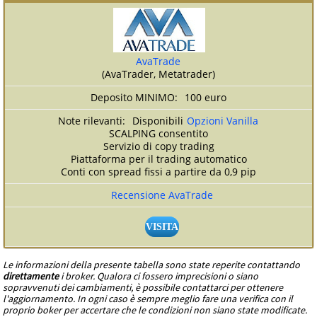
AvaTrade
(AvaTrader, Metatrader)
100 euro
Disponibili
Opzioni Vanilla
SCALPING consentito
Servizio di copy trading
Piattaforma per il trading automatico
Conti con spread fissi a partire da 0,9 pip
Recensione AvaTrade
VISITA
Le informazioni della presente tabella sono state reperite contattando
direttamente
i broker. Qualora ci fossero imprecisioni o siano
sopravvenuti dei cambiamenti, è possibile contattarci per ottenere
l'aggiornamento. In ogni caso è sempre meglio fare una verifica con il
proprio boker per accertare che le condizioni non siano state modificate.