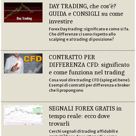
DAY TRADING, che cos’è?
GUIDA e CONSIGLI su come
investire
Forex Day trading: significato e come si fa.
Che differenze ci sono rispetto allo
scalping e al trading di posizione?
CONTRATTO PER
DIFFERENZA CFD: significato
e come funziona nel trading
Cosa vuol dire trading CFD (spiegati bene).
Esempi di contratti per differenza e broker
che li propongono
SEGNALI FOREX GRATIS in
tempo reale: ecco dove
trovarli
Cerchi segnali di trading affidabili e