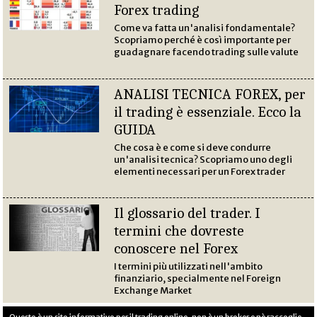
Forex trading
Come va fatta un'analisi fondamentale?
Scopriamo perché è così importante per
guadagnare facendo trading sulle valute
ANALISI TECNICA FOREX, per
il trading è essenziale. Ecco la
GUIDA
Che cosa è e come si deve condurre
un'analisi tecnica? Scopriamo uno degli
elementi necessari per un Forex trader
Il glossario del trader. I
termini che dovreste
conoscere nel Forex
I termini più utilizzati nell'ambito
finanziario, specialmente nel Foreign
Exchange Market
Questo è un sito informativo per il trading online, non è un broker e nè raccoglie