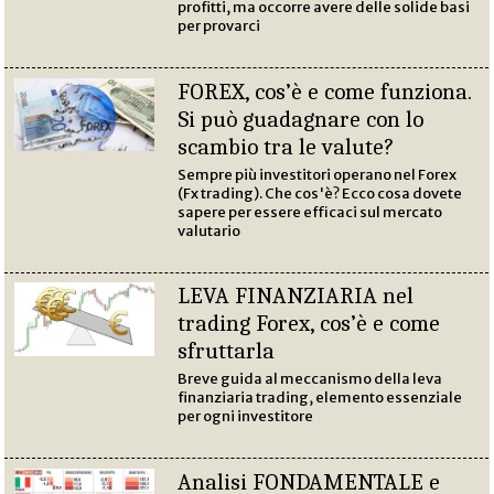
profitti, ma occorre avere delle solide basi
per provarci
FOREX, cos’è e come funziona.
Si può guadagnare con lo
scambio tra le valute?
Sempre più investitori operano nel Forex
(Fx trading). Che cos'è? Ecco cosa dovete
sapere per essere efficaci sul mercato
valutario
LEVA FINANZIARIA nel
trading Forex, cos’è e come
sfruttarla
Breve guida al meccanismo della leva
finanziaria trading, elemento essenziale
per ogni investitore
Analisi FONDAMENTALE e