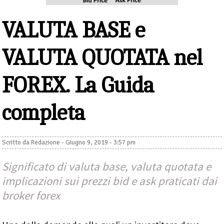
VALUTA BASE e
VALUTA QUOTATA nel
FOREX. La Guida
completa
Scritto da
Redazione
-
Giugno 9, 2019 - 3:57 pm
Significato di valuta base, valuta quotata e
implicazioni sui prezzi bid e ask praticati dai
broker forex