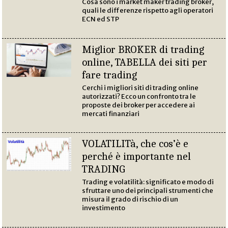
Cosa sono i market maker trading broker,
quali le differenze rispetto agli operatori
ECN ed STP
Miglior BROKER di trading
online, TABELLA dei siti per
fare trading
Cerchi i migliori siti di trading online
autorizzati? Ecco un confronto tra le
proposte dei broker per accedere ai
mercati finanziari
VOLATILITà, che cos’è e
perché è importante nel
TRADING
Trading e volatilità: significato e modo di
sfruttare uno dei principali strumenti che
misura il grado di rischio di un
investimento