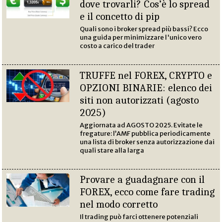
dove trovarli? Cos’è lo spread
e il concetto di pip
Quali sono i broker spread più bassi? Ecco
una guida per minimizzare l'unico vero
costo a carico del trader
TRUFFE nel FOREX, CRYPTO e
OPZIONI BINARIE: elenco dei
siti non autorizzati (agosto
2025)
Aggiornata ad AGOSTO 2025. Evitate le
fregature: l’AMF pubblica periodicamente
una lista di broker senza autorizzazione dai
quali stare alla larga
Provare a guadagnare con il
FOREX, ecco come fare trading
nel modo corretto
Il trading può farci ottenere potenziali