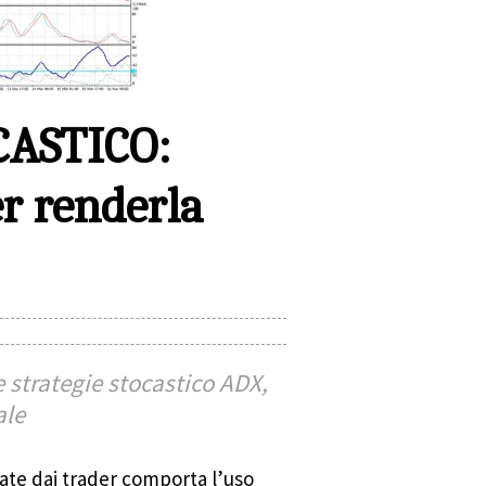
CASTICO:
r renderla
e strategie stocastico ADX,
ale
ate dai trader comporta l’uso