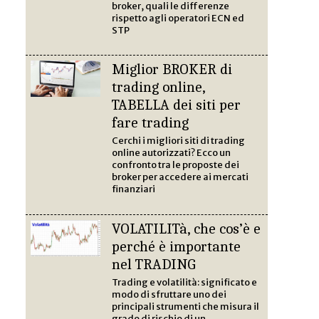
broker, quali le differenze
rispetto agli operatori ECN ed
STP
Miglior BROKER di
trading online,
TABELLA dei siti per
fare trading
Cerchi i migliori siti di trading
online autorizzati? Ecco un
confronto tra le proposte dei
broker per accedere ai mercati
finanziari
VOLATILITà, che cos’è e
perché è importante
nel TRADING
Trading e volatilità: significato e
modo di sfruttare uno dei
principali strumenti che misura il
grado di rischio di un