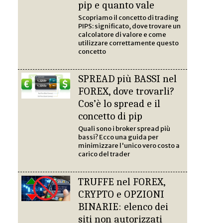
pip e quanto vale
Scopriamo il concetto di trading
PIPS: significato, dove trovare un
calcolatore di valore e come
utilizzare correttamente questo
concetto
SPREAD più BASSI nel
FOREX, dove trovarli?
Cos’è lo spread e il
concetto di pip
Quali sono i broker spread più
bassi? Ecco una guida per
minimizzare l'unico vero costo a
carico del trader
TRUFFE nel FOREX,
CRYPTO e OPZIONI
BINARIE: elenco dei
siti non autorizzati