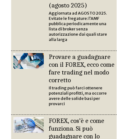
(agosto 2025)
Aggiornata ad AGOSTO 2025.
Evitate le fregature: l’AMF
pubblica periodicamente una
lista di broker senza
autorizzazione dai quali stare
alla larga
Provare a guadagnare
con il FOREX, ecco come
fare trading nel modo
corretto
Il trading può farci ottenere
potenziali profitti, ma occorre
avere delle solide basi per
provarci
FOREX, cos’è e come
funziona. Si può
guadagnare con lo