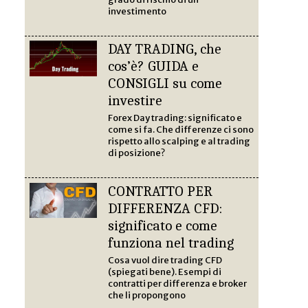
investimento
DAY TRADING, che
cos’è? GUIDA e
CONSIGLI su come
investire
Forex Day trading: significato e
come si fa. Che differenze ci sono
rispetto allo scalping e al trading
di posizione?
CONTRATTO PER
DIFFERENZA CFD:
significato e come
funziona nel trading
Cosa vuol dire trading CFD
(spiegati bene). Esempi di
contratti per differenza e broker
che li propongono