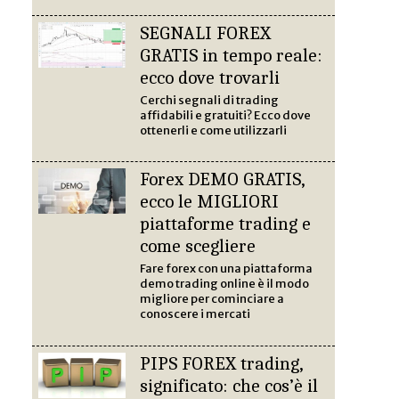
SEGNALI FOREX
GRATIS in tempo reale:
ecco dove trovarli
Cerchi segnali di trading
affidabili e gratuiti? Ecco dove
ottenerli e come utilizzarli
Forex DEMO GRATIS,
ecco le MIGLIORI
piattaforme trading e
come scegliere
Fare forex con una piattaforma
demo trading online è il modo
migliore per cominciare a
conoscere i mercati
PIPS FOREX trading,
significato: che cos’è il