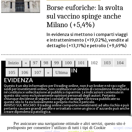
Borse euforiche: la svolta
sul vaccino spinge anche
Milano (+5,4%)
In evidenza si mettono i comparti viaggi
e intrattenimento (+19,02%), vendite al
dettaglio (+13,11%) e petrolio (+9,69%)
Inizio
«
97
98
99
100
101
102
103
104
IN
105
106
107
»
Ultima
EVIDENZA
Questo è un sito informativo per il trading online, non è un broker e nè raccoglie
soldi per investimenti online, non costituisce un servizio di consulenza finanziaria
né costituisce sollecitazione al pubblico risparmio. Le indicazioni contenute in
questo sito sono esclusivamente opinioni personali degli autori. Pertanto
chiunque decidesse di seguire i consigli e le strategie che trova pubblicate su
questo sito lo fa esclusivamente a proprio rischio e pericolo.
AVVISO SUL RISCHIO: Il trading online comporta investimenti ad alto rischio e può
pertanto causare grandi perdite e se trattato come un gioco d'azzardo può anche
creare dipendenza patologica.
UniversoForex © 2016-26 Stemas - Tutti i diritti riservati - Il sito non costituisce
testata giornalistica in quanto viene aggiornato senza alcuna periodicità
Per assicurare una navigazione ottimale e altri servizi, questo sito è
COOKIE POLICY
predisposto per consentire l’utilizzo di tutti i tipi di Cookie
scopri cosa
T&C (Terms&Conditions)
CONTATTI
vuol dire
accetto i cookie