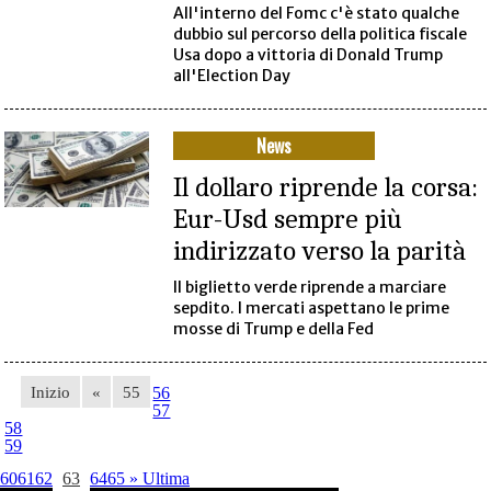
All'interno del Fomc c'è stato qualche
dubbio sul percorso della politica fiscale
Usa dopo a vittoria di Donald Trump
all'Election Day
News
Il dollaro riprende la corsa:
Eur-Usd sempre più
indirizzato verso la parità
Il biglietto verde riprende a marciare
sepdito. I mercati aspettano le prime
mosse di Trump e della Fed
Inizio
«
55
56
57
58
59
60
61
62
63
64
65
»
Ultima