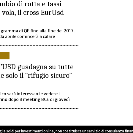
mbio di rotta e tassi
o vola, il cross EurUsd
gramma di QE fino alla fine del 2017.
 da aprile comincerà a calare
, l’USD guadagna su tutte
e solo il “rifugio sicuro”
nico sarà interessante vedere i
nno dopo il meeting BCE di giovedì
lie soldi per investimenti online, non costituisce un servizio di consulenza finan