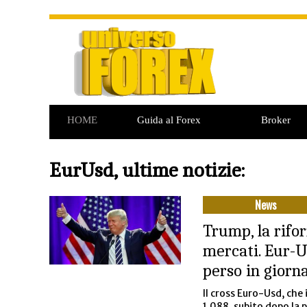
HOME
Guida al Forex
Broker
Commodities
Opzioni Binarie
EurUsd, ultime notizie:
News
Trump, la rifo
mercati. Eur-U
perso in giorn
Il cross Euro-Usd, che
1,088, subito dopo la 