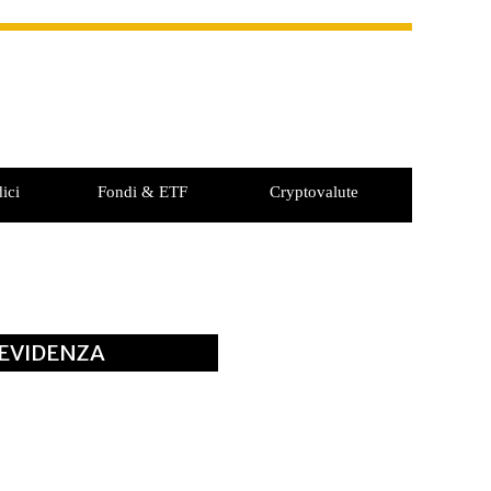
ici
Fondi & ETF
Cryptovalute
 EVIDENZA