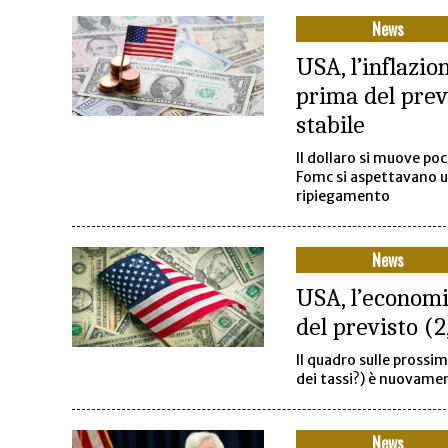
News
USA, l’inflazio
prima del previ
stabile
Il dollaro si muove po
Fomc si aspettavano un
ripiegamento
News
USA, l’econom
del previsto (
Il quadro sulle prossim
dei tassi?) è nuovame
News