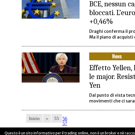
BCE, nessun ca
bloccati. L’eur
+0,46%
Draghi conferma il pro
Ma il piano di acquisti
News
Effetto Yellen
le major. Resist
Yen
Dal punto di vista tec
movimenti che ci sara
Inizio
«
55
56
57
Questo è un sito informativo per il trading online, non è un broker e nè raccog