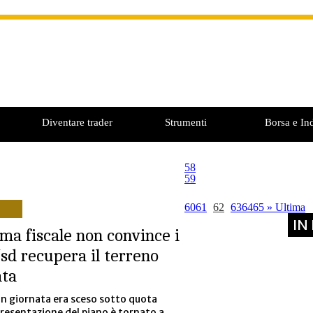
Diventare trader
Strumenti
Borsa e Ind
58
59
60
61
62
63
64
65
»
Ultima
IN
rma fiscale non convince i
sd recupera il terreno
ata
 in giornata era sceso sotto quota
presentazione del piano è tornato a