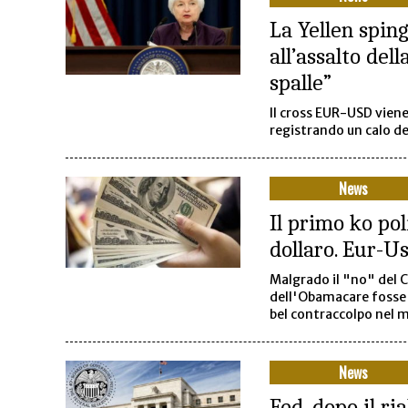
La Yellen sping
all’assalto dell
spalle”
Il cross EUR-USD vien
registrando un calo d
News
Il primo ko pol
dollaro. Eur-U
Malgrado il "no" del 
dell'Obamacare fosse 
bel contraccolpo nel 
News
Fed, dopo il ri