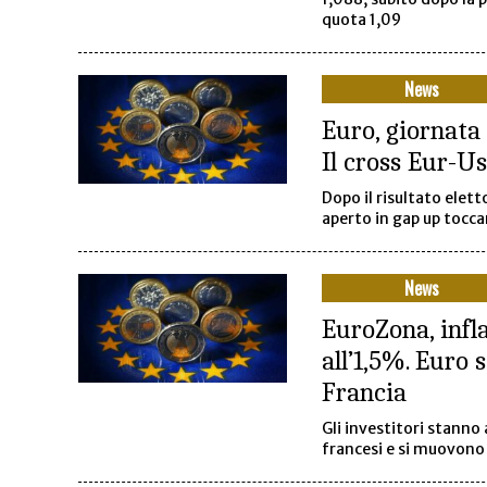
quota 1,09
News
Euro, giornata 
Il cross Eur-U
Dopo il risultato elett
aperto in gap up tocca
News
EuroZona, infl
all’1,5%. Euro 
Francia
Gli investitori stanno
francesi e si muovono