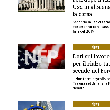
Usd in altalen
la corsa
Secondo la Fed ci sara
porteranno con i tassi
fine del 2019
News
Dati sul lavoro
per il rialzo t
scende nel For
Il Non farm payrolls c
Tra una settimana la F
denaro
News