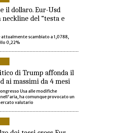
e il dollaro. Eur-Usd
a neckline del “testa e
e attualmente scambiato a 1,0788,
ello 0,22%
itico di Trump affonda il
sd ai massimi da 4 mesi
Congresso Usa alle modifiche
nell'aria, ha comunque provocato un
mercato valutario
alzo dei tassi cross Eur-