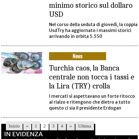
minimo storico sul dollaro
USD
Nel corso della seduta di giovedì, la coppia
UsdTry ha aggiornato i massimi storici
arrivando in orbita 5.550
News
Turchia caos, la Banca
centrale non tocca i tassi e
la Lira (TRY) crolla
I mercati si aspettavano un forte ritocco
al rialzo e ritengono che dietro a tutto
questo ci sia il presidente Erdogan
Inizio
«
1
2
3
4
»
Ultima
IN EVIDENZA