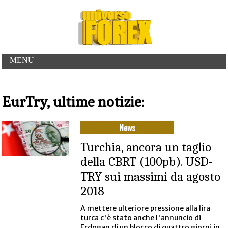
MENU
EurTry, ultime notizie:
News
Turchia, ancora un taglio
della CBRT (100pb). USD-
TRY sui massimi da agosto
2018
A mettere ulteriore pressione alla lira
turca c'è stato anche l'annuncio di
Erdogan di un blocco di quattro giorni in