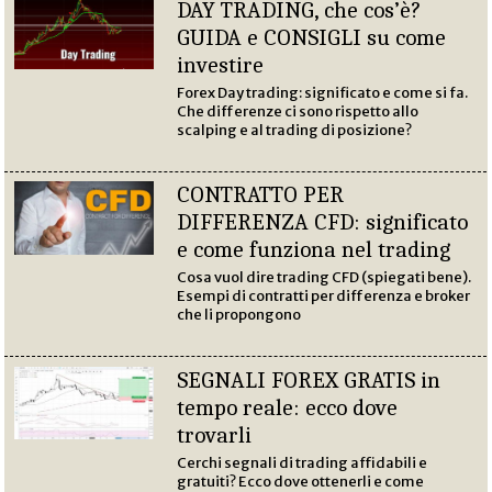
DAY TRADING, che cos’è?
GUIDA e CONSIGLI su come
investire
Forex Day trading: significato e come si fa.
Che differenze ci sono rispetto allo
scalping e al trading di posizione?
CONTRATTO PER
DIFFERENZA CFD: significato
e come funziona nel trading
Cosa vuol dire trading CFD (spiegati bene).
Esempi di contratti per differenza e broker
che li propongono
SEGNALI FOREX GRATIS in
tempo reale: ecco dove
trovarli
Cerchi segnali di trading affidabili e
gratuiti? Ecco dove ottenerli e come