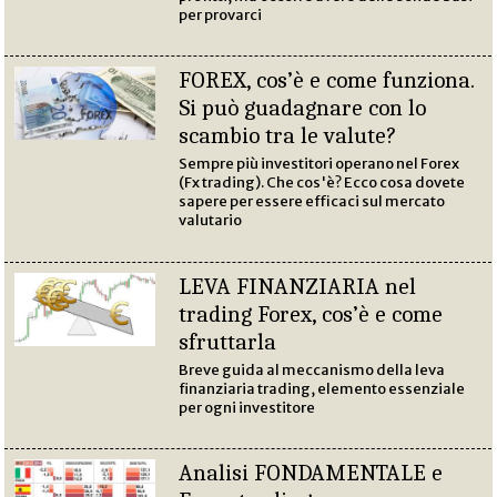
per provarci
FOREX, cos’è e come funziona.
Si può guadagnare con lo
scambio tra le valute?
Sempre più investitori operano nel Forex
(Fx trading). Che cos'è? Ecco cosa dovete
sapere per essere efficaci sul mercato
valutario
LEVA FINANZIARIA nel
trading Forex, cos’è e come
sfruttarla
Breve guida al meccanismo della leva
finanziaria trading, elemento essenziale
per ogni investitore
Analisi FONDAMENTALE e