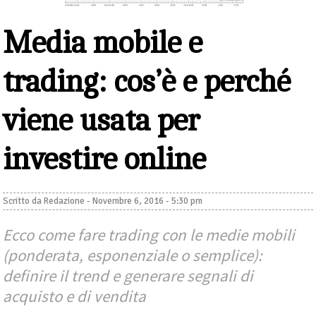
Media mobile e
trading: cos’è e perché
viene usata per
investire online
Scritto da
Redazione
-
Novembre 6, 2016 - 5:30 pm
Ecco come fare trading con le medie mobili
(ponderata, esponenziale o semplice):
definire il trend e generare segnali di
acquisto e di vendita