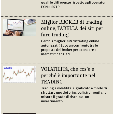
quali le differenze rispetto agli operatori
ECN ed STP
Miglior BROKER di trading
online, TABELLA dei siti per
fare trading
Cerchi i migliori siti di trading online
autorizzati? Ecco un confronto tra le
proposte dei broker per accedere ai
mercati finanziari
VOLATILITà, che cos’è e
perché è importante nel
TRADING
Trading e volatilità: significato e modo di
sfruttare uno dei principali strumenti che
misura il grado di rischio di un
investimento