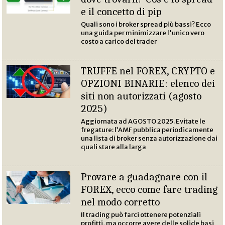
e il concetto di pip
Quali sono i broker spread più bassi? Ecco
una guida per minimizzare l'unico vero
costo a carico del trader
TRUFFE nel FOREX, CRYPTO e
OPZIONI BINARIE: elenco dei
siti non autorizzati (agosto
2025)
Aggiornata ad AGOSTO 2025. Evitate le
fregature: l’AMF pubblica periodicamente
una lista di broker senza autorizzazione dai
quali stare alla larga
Provare a guadagnare con il
FOREX, ecco come fare trading
nel modo corretto
Il trading può farci ottenere potenziali
profitti, ma occorre avere delle solide basi