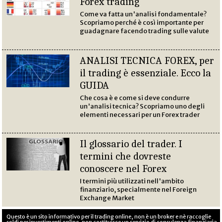
Forex trading
Come va fatta un'analisi fondamentale?
Scopriamo perché è così importante per
guadagnare facendo trading sulle valute
ANALISI TECNICA FOREX, per
il trading è essenziale. Ecco la
GUIDA
Che cosa è e come si deve condurre
un'analisi tecnica? Scopriamo uno degli
elementi necessari per un Forex trader
Il glossario del trader. I
termini che dovreste
conoscere nel Forex
I termini più utilizzati nell'ambito
finanziario, specialmente nel Foreign
Exchange Market
Questo è un sito informativo per il trading online, non è un broker e nè raccoglie