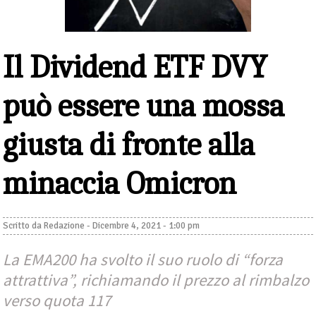
Il Dividend ETF DVY
può essere una mossa
giusta di fronte alla
minaccia Omicron
Scritto da
Redazione
-
Dicembre 4, 2021 - 1:00 pm
La EMA200 ha svolto il suo ruolo di “forza
attrattiva”, richiamando il prezzo al rimbalzo
verso quota 117