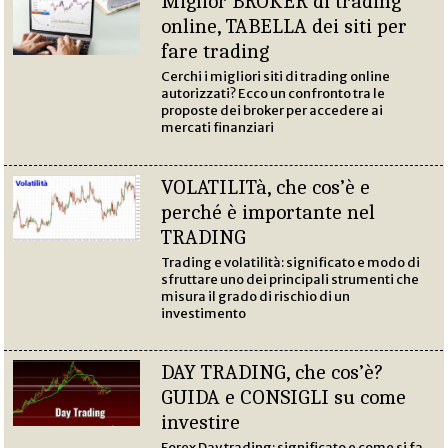
Miglior BROKER di trading
online, TABELLA dei siti per
fare trading
Cerchi i migliori siti di trading online
autorizzati? Ecco un confronto tra le
proposte dei broker per accedere ai
mercati finanziari
VOLATILITà, che cos’è e
perché è importante nel
TRADING
Trading e volatilità: significato e modo di
sfruttare uno dei principali strumenti che
misura il grado di rischio di un
investimento
DAY TRADING, che cos’è?
GUIDA e CONSIGLI su come
investire
Forex Day trading: significato e come si fa.