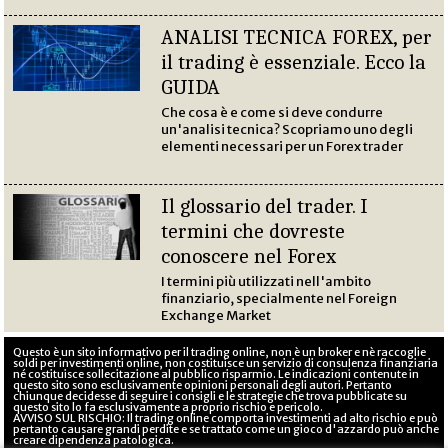
ANALISI TECNICA FOREX, per
il trading è essenziale. Ecco la
GUIDA
Che cosa è e come si deve condurre
un'analisi tecnica? Scopriamo uno degli
elementi necessari per un Forex trader
Il glossario del trader. I
termini che dovreste
conoscere nel Forex
I termini più utilizzati nell'ambito
finanziario, specialmente nel Foreign
Exchange Market
Questo è un sito informativo per il trading online, non è un broker e nè raccoglie
soldi per investimenti online, non costituisce un servizio di consulenza finanziaria
né costituisce sollecitazione al pubblico risparmio. Le indicazioni contenute in
questo sito sono esclusivamente opinioni personali degli autori. Pertanto
chiunque decidesse di seguire i consigli e le strategie che trova pubblicate su
questo sito lo fa esclusivamente a proprio rischio e pericolo.
AVVISO SUL RISCHIO: Il trading online comporta investimenti ad alto rischio e può
pertanto causare grandi perdite e se trattato come un gioco d'azzardo può anche
creare dipendenza patologica.