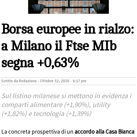
Borsa europee in rialzo:
a Milano il Ftse MIb
segna +0,63%
Scritto da
Redazione
-
Ottobre 12, 2020 - 6:17 pm
Sul listino milanese si mettono in evidenza i
comparti alimentare (+1,90%), utility
(+1,82%) e tecnologia (+1,39%)
La concreta prospettiva di un
accordo alla Casa Bianca