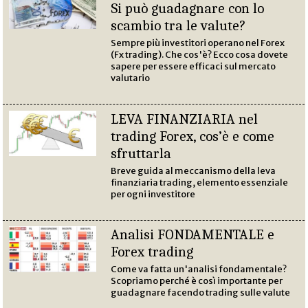
Si può guadagnare con lo
scambio tra le valute?
Sempre più investitori operano nel Forex
(Fx trading). Che cos'è? Ecco cosa dovete
sapere per essere efficaci sul mercato
valutario
LEVA FINANZIARIA nel
trading Forex, cos’è e come
sfruttarla
Breve guida al meccanismo della leva
finanziaria trading, elemento essenziale
per ogni investitore
Analisi FONDAMENTALE e
Forex trading
Come va fatta un'analisi fondamentale?
Scopriamo perché è così importante per
guadagnare facendo trading sulle valute