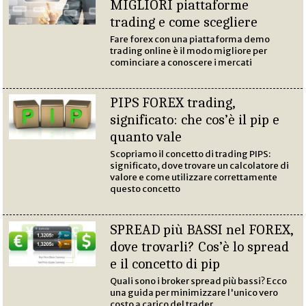
MIGLIORI piattaforme
trading e come scegliere
Fare forex con una piattaforma demo
trading online è il modo migliore per
cominciare a conoscere i mercati
PIPS FOREX trading,
significato: che cos’è il pip e
quanto vale
Scopriamo il concetto di trading PIPS:
significato, dove trovare un calcolatore di
valore e come utilizzare correttamente
questo concetto
SPREAD più BASSI nel FOREX,
dove trovarli? Cos’è lo spread
e il concetto di pip
Quali sono i broker spread più bassi? Ecco
una guida per minimizzare l'unico vero
costo a carico del trader