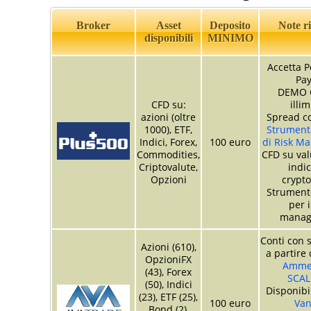
Broker
Asset
Deposito
Note ri
disponibili
MINIMO
Accetta P
Pay
DEMO 
CFD su:
illim
azioni (oltre
Spread co
1000), ETF,
Strumenti
Indici, Forex,
100 euro
di Risk M
Commodities,
CFD su valu
Criptovalute,
indici
Opzioni
crypto
Strumenti
per i
manag
Conti con s
Azioni (610),
a partire 
OpzioniFX
Ammes
(43), Forex
SCAL
(50), Indici
Disponibi
(23), ETF (25),
100 euro
Van
Bond (2),