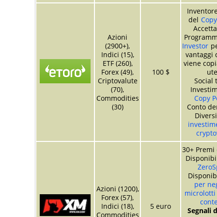
Inventore
del
Copy
Accetta
Azioni
Program
(2900+),
Investor
pe
Indici (15),
vantaggi 
ETF (260),
viene copia
Forex (49),
100 $
ute
Criptovalute
Social 
(70),
Investim
Commodities
Copy Po
(30)
Conto de
Divers
investime
crypto
30+ Premi 
Disponibi
ZeroS
Disponib
per ne
Azioni (1200),
microlotti
Forex (57),
conte
Indici (18),
5 euro
Segnali d
Commodities