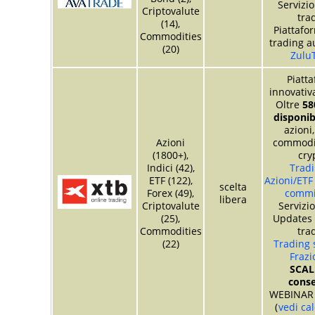
Servizio
Criptovalute
tra
(14),
Piattafor
Commodities
trading a
(20)
Zulu
Piatt
innovati
Oltre
58
disponibi
azioni,
Azioni
commodit
(1800+),
cry
Indici (42),
Tradi
ETF (122),
Azioni/ETF
scelta
Forex (49),
commi
libera
Criptovalute
Servizi
(25),
Updates 
Commodities
tra
(22)
Trading 
Frazi
SCAL
conse
WEBINAR 
(
vedi ca