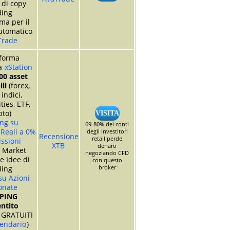
 di copy
ding
ma per il
utomatico
Trade
aforma
va
xStation
00 asset
li
(forex,
 indici,
ies, ETF,
pto)
VISITA
ng su
69-80% dei conti
 Reali a 0%
degli investitori
Recensione
retail perde
ssioni
XTB
denaro
o Market
negoziando CFD
e Idee di
con questo
broker
ding
su Azioni
onate
PING
ntito
GRATUITI
lendario
)