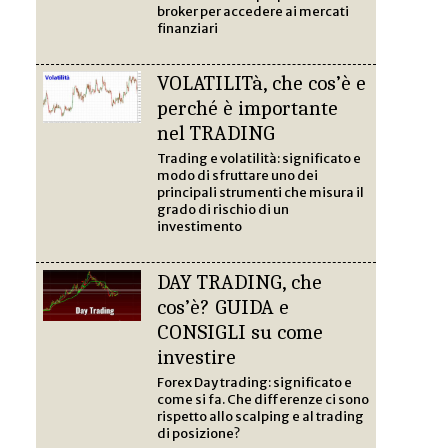
broker per accedere ai mercati
finanziari
VOLATILITà, che cos’è e
perché è importante
nel TRADING
Trading e volatilità: significato e
modo di sfruttare uno dei
principali strumenti che misura il
grado di rischio di un
investimento
DAY TRADING, che
cos’è? GUIDA e
CONSIGLI su come
investire
Forex Day trading: significato e
come si fa. Che differenze ci sono
rispetto allo scalping e al trading
di posizione?