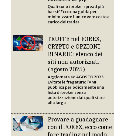
Quali sono i broker spread più
bassi? Ecco una guida per
minimizzare l'unico vero costo a
carico del trader
TRUFFE nel FOREX,
CRYPTO e OPZIONI
BINARIE: elenco dei
siti non autorizzati
(agosto 2025)
Aggiornata ad AGOSTO 2025.
Evitate le fregature: l’AMF
pubblica periodicamente una
lista di broker senza
autorizzazione dai quali stare
alla larga
Provare a guadagnare
con il FOREX, ecco come
fare trading nel modo