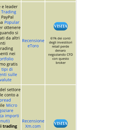
 e leader
 Trading
 PayPal
ma
Popular
VISITA
r ottenere
quando si
ti da altri
61% dei conti
Recensione
degli investitori
nti
eToro
retail perde
trading
denaro
enti nei
negoziando CFD
rtfolio
con questo
broker
mo gratis
i
tipi di
nti sulle
valute
del settore
le conto a
pread
ile
Micro
goziare
 (a importi
nuti)
Recensione
VISITA
i trading
Xm.com