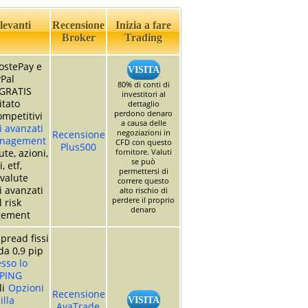
levanti
Recensione
Inizia a fare
Broker
Trading
ostePay e
VISITA
Pal
80% di conti di
GRATIS
investitori al
itato
dettaglio
perdono denaro
mpetitivi
a causa delle
 avanzati
negoziazioni in
Recensione
anagement
CFD con questo
Plus500
te, azioni,
fornitore. Valuti
se può
, etf,
permettersi di
valute
correre questo
 avanzati
alto rischio di
perdere il proprio
l risk
denaro
ement
pread fissi
da 0,9 pip
so lo
PING
li
Opzioni
Recensione
illa
VISITA
AvaTrade