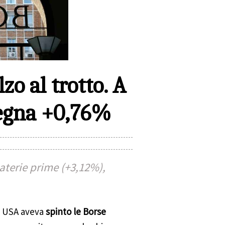
zo al trotto. A
segna +0,76%
materie prime (+3,12%),
li USA aveva
spinto le Borse