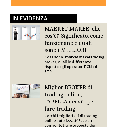
IN EVIDENZA
MARKET MAKER, che
cos’è? Significato, come
funzionano e quali
sono i MIGLIORI
Cosa sono i market maker trading
broker, quali le differenze
rispetto agli operatori ECN ed
STP
Miglior BROKER di
trading online,
TABELLA dei siti per
fare trading
Cerchi i migliori siti di trading
online autorizzati? Ecco un
confronto tra le proposte dei