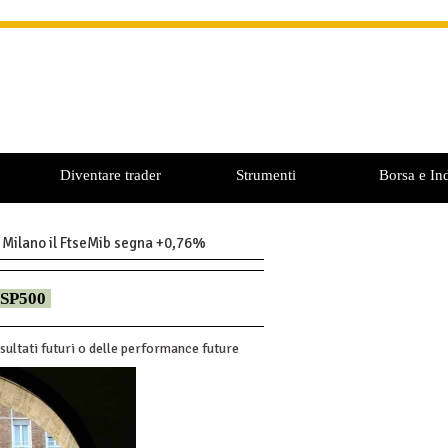
Diventare trader
Strumenti
Borsa e Ind
 A Milano il FtseMib segna +0,76%
SP500
sultati futuri o delle performance future