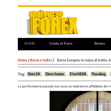
HOME
Guida al Forex
Broker
Commodities
Opzioni Binarie
Home
/
Borse e Indici
/
Borse Europee in rialzo al trotto.
Tag:
Dax30
,
DowJones
,
FtseMIB
,
Nasdaq
,
Le performance passate non sono un indicatore affidabile dei ri