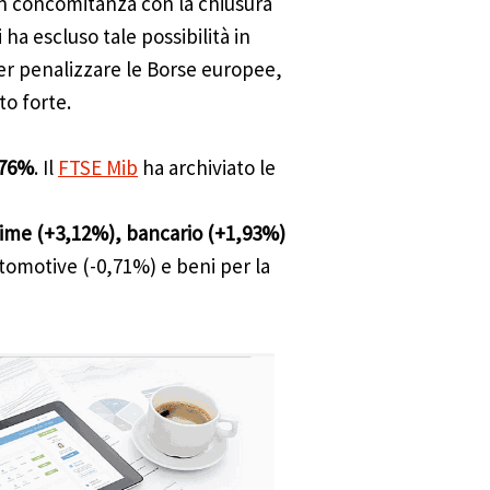
in concomitanza con la chiusura
ha escluso tale possibilità in
er penalizzare le Borse europee,
o forte.
,76%
. Il
FTSE Mib
ha archiviato le
prime (+3,12%), bancario (+1,93%)
automotive (-0,71%) e beni per la