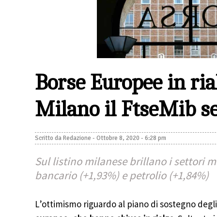
Borse Europee in rial
Milano il FtseMib 
Scritto da
Redazione
-
Ottobre 8, 2020 - 6:28 pm
Sul listino milanese brillano i settori 
bancario (+1,93%) e petrolio (+1,84%)
L’ottimismo riguardo al piano di sostegno deg