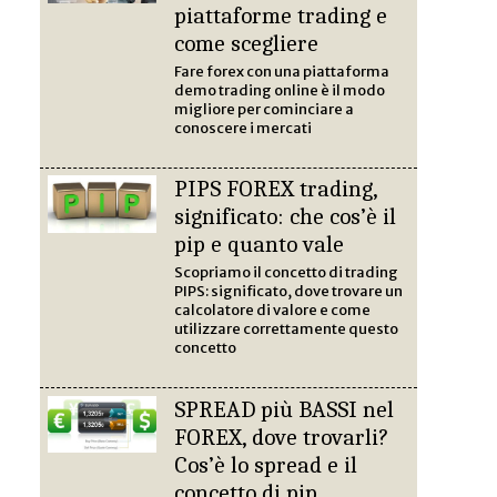
piattaforme trading e
come scegliere
Fare forex con una piattaforma
demo trading online è il modo
migliore per cominciare a
conoscere i mercati
PIPS FOREX trading,
significato: che cos’è il
pip e quanto vale
Scopriamo il concetto di trading
PIPS: significato, dove trovare un
calcolatore di valore e come
utilizzare correttamente questo
concetto
SPREAD più BASSI nel
FOREX, dove trovarli?
Cos’è lo spread e il
concetto di pip