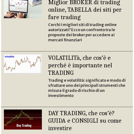
Miglior BROKER di trading
online, TABELLA dei siti per
fare trading
Cerchi i migliori siti di trading online
autorizzati? Ecco un confronto tra le
proposte dei broker per accedere ai
mercati finanziari
VOLATILITà, che cos’è e
perché è importante nel
TRADING
Trading e volatilità: significato e modo di
sfruttare uno dei principali strumenti che
misura il grado di rischio di un
investimento
DAY TRADING, che cos’è?
GUIDA e CONSIGLI su come
investire