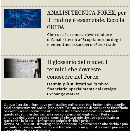
ANALISI TECNICA FOREX, per
il trading è essenziale. Ecco la
GUIDA
Che cosa è e come si deve condurre
un'analisi tecnica? Scopriamo uno degli
elementi necessari per un Forex trader
Il glossario del trader. I
termini che dovreste
conoscere nel Forex
I termini più utilizzati nell'ambito
finanziario, specialmente nel Foreign
Exchange Market
Questo è un sito informativo per il trading online, non è un broker e nè raccoglie
soldi per investimenti online, non costituisce un servizio di consulenza finanziaria
né costituisce sollecitazione al pubblico risparmio. Le indicazioni contenute in
questo sito sono esclusivamente opinioni personali degli autori. Pertanto
chiunque decidesse di seguire i consigli e le strategie che trova pubblicate su
questo sito lo fa esclusivamente a proprio rischio e pericolo.
AVVISO SUL RISCHIO: Il trading online comporta investimenti ad alto rischio e può
pertanto causare grandi perdite e se trattato come un gioco d'azzardo può anche
creare dipendenza patologica.