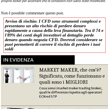
proprio boker per accertare che le condizioni non siano state modificate.
Non è possibile commentare questo post.
Avviso di rischio:
I CFD sono strumenti complessi e
presentano un alto rischio di perdere denaro
rapidamente a causa della leva finanziaria. Tra il 74 e
l'89% dei conti degli investitori al dettaglio perde
denaro quando negozia CFD. Dovresti considerare se
puoi permetterti di correre il rischio di perdere i tuoi
soldi
IN EVIDENZA
MARKET MAKER, che cos’è?
Significato, come funzionano e
quali sono i MIGLIORI
Cosa sono i market maker trading broker,
quali le differenze rispetto agli operatori
ECN ed STP