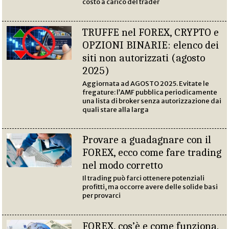
costo a carico del trader
TRUFFE nel FOREX, CRYPTO e
OPZIONI BINARIE: elenco dei
siti non autorizzati (agosto
2025)
Aggiornata ad AGOSTO 2025. Evitate le
fregature: l’AMF pubblica periodicamente
una lista di broker senza autorizzazione dai
quali stare alla larga
Provare a guadagnare con il
FOREX, ecco come fare trading
nel modo corretto
Il trading può farci ottenere potenziali
profitti, ma occorre avere delle solide basi
per provarci
FOREX, cos’è e come funziona.