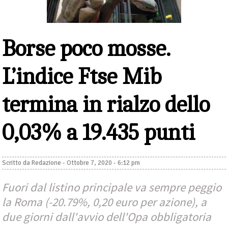
Borse poco mosse.
L’indice Ftse Mib
termina in rialzo dello
0,03% a 19.435 punti
Scritto da
Redazione
-
Ottobre 7, 2020 - 6:12 pm
Fuori dal listino principale va sempre peggio
la Roma (-20.79%, 0,20 euro per azione), a
due giorni dall'avvio dell'Opa obbligatoria