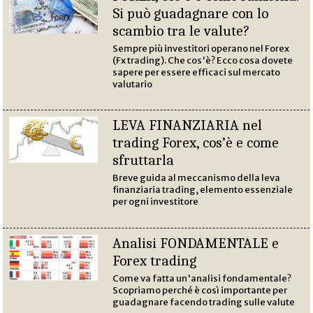
Si può guadagnare con lo
scambio tra le valute?
Sempre più investitori operano nel Forex
(Fx trading). Che cos'è? Ecco cosa dovete
sapere per essere efficaci sul mercato
valutario
LEVA FINANZIARIA nel
trading Forex, cos’è e come
sfruttarla
Breve guida al meccanismo della leva
finanziaria trading, elemento essenziale
per ogni investitore
Analisi FONDAMENTALE e
Forex trading
Come va fatta un'analisi fondamentale?
Scopriamo perché è così importante per
guadagnare facendo trading sulle valute