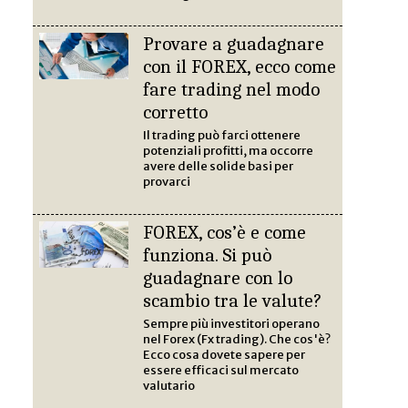
Provare a guadagnare
con il FOREX, ecco come
fare trading nel modo
corretto
Il trading può farci ottenere
potenziali profitti, ma occorre
avere delle solide basi per
provarci
FOREX, cos’è e come
funziona. Si può
guadagnare con lo
scambio tra le valute?
Sempre più investitori operano
nel Forex (Fx trading). Che cos'è?
Ecco cosa dovete sapere per
essere efficaci sul mercato
valutario