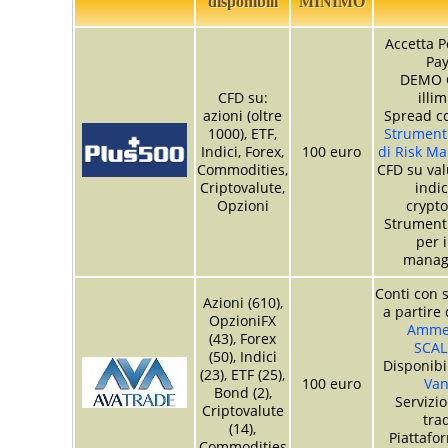
disponibili
MINIMO
Accetta P
Pay
DEMO 
CFD su:
illim
azioni (oltre
Spread co
1000), ETF,
Strumenti
Indici, Forex,
100 euro
di Risk M
Commodities,
CFD su valu
Criptovalute,
indici
Opzioni
crypto
Strumenti
per i
manag
Conti con s
Azioni (610),
a partire 
OpzioniFX
Ammes
(43), Forex
SCAL
(50), Indici
Disponibi
(23), ETF (25),
100 euro
Van
Bond (2),
Servizio
Criptovalute
tra
(14),
Piattafor
Commodities