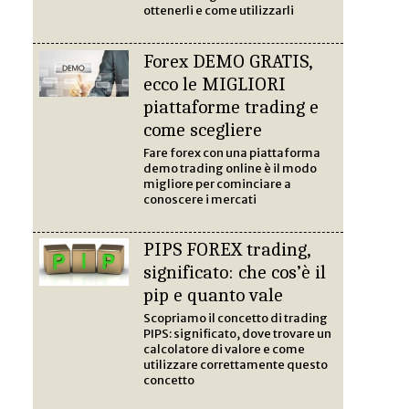
ottenerli e come utilizzarli
Forex DEMO GRATIS,
ecco le MIGLIORI
piattaforme trading e
come scegliere
Fare forex con una piattaforma
demo trading online è il modo
migliore per cominciare a
conoscere i mercati
PIPS FOREX trading,
significato: che cos’è il
pip e quanto vale
Scopriamo il concetto di trading
PIPS: significato, dove trovare un
calcolatore di valore e come
utilizzare correttamente questo
concetto