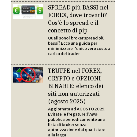
SPREAD più BASSI nel
FOREX, dove trovarli?
Cos’è lo spread e il
concetto di pip
Quali sono i broker spread più
bassi? Ecco una guida per
minimizzare l'unico vero costo a
carico del trader
TRUFFE nel FOREX,
CRYPTO e OPZIONI
BINARIE: elenco dei
siti non autorizzati
(agosto 2025)
Aggiornata ad AGOSTO 2025.
Evitate le fregature: l’AMF
pubblica periodicamente una
lista di broker senza
autorizzazione dai quali stare
alla larga