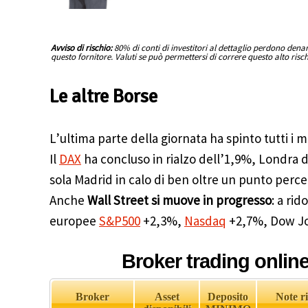
Avviso di rischio:
80% di conti di investitori al dettaglio perdono den
questo fornitore. Valuti se può permettersi di correre questo alto risc
Le altre Borse
L’ultima parte della giornata ha spinto tutti i m
Il
DAX
ha concluso in rialzo dell’1,9%, Londra de
sola Madrid in calo di ben oltre un punto perce
Anche
Wall Street si muove in progresso
: a ri
europee
S&P500
+2,3%,
Nasdaq
+2,7%, Dow Jo
Broker trading onlin
Broker
Asset
Deposito
Note ri