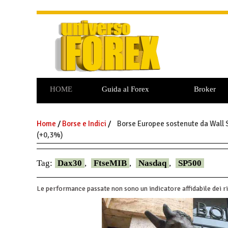
HOME
Guida al Forex
Broker
Commodities
Opzioni Binarie
Home
/
Borse e Indici
/
Borse Europee sostenute da Wall S
(+0,3%)
Tag:
Dax30
,
FtseMIB
,
Nasdaq
,
SP500
Le performance passate non sono un indicatore affidabile dei ri