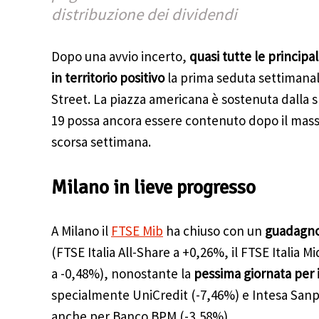
distribuzione dei dividendi
Dopo una avvio incerto,
quasi tutte le princip
in territorio positivo
la prima seduta settimanale
Street. La piazza americana è sostenuta dalla 
19 possa ancora essere contenuto dopo il massi
scorsa settimana.
Milano in lieve progresso
A Milano il
FTSE Mib
ha chiuso con un
guadagno 
(FTSE Italia All-Share a +0,26%, il FTSE Italia M
a -0,48%), nonostante la
pessima giornata per 
specialmente UniCredit (-7,46%) e Intesa Sanp
anche per Banco BPM (-3,58%).