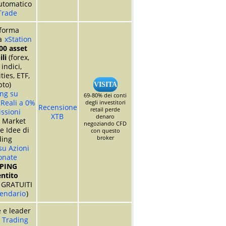
utomatico
Trade
aforma
va
xStation
00 asset
li
(forex,
 indici,
ies, ETF,
pto)
VISITA
ng su
69-80% dei conti
 Reali a 0%
degli investitori
Recensione
retail perde
ssioni
XTB
denaro
o Market
negoziando CFD
e Idee di
con questo
broker
ding
su Azioni
onate
PING
ntito
GRATUITI
lendario
)
 e leader
 Trading