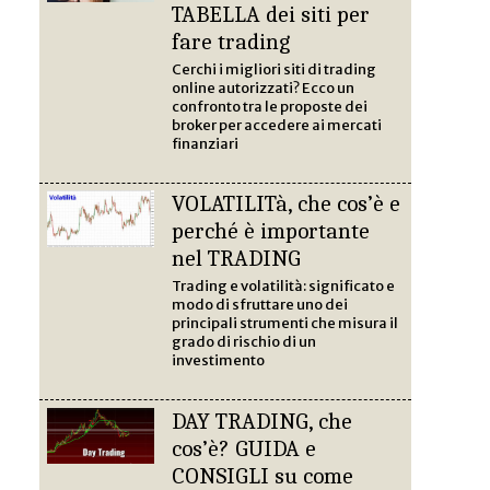
TABELLA dei siti per
fare trading
Cerchi i migliori siti di trading
online autorizzati? Ecco un
confronto tra le proposte dei
broker per accedere ai mercati
finanziari
VOLATILITà, che cos’è e
perché è importante
nel TRADING
Trading e volatilità: significato e
modo di sfruttare uno dei
principali strumenti che misura il
grado di rischio di un
investimento
DAY TRADING, che
cos’è? GUIDA e
CONSIGLI su come