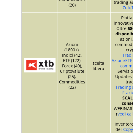
trading a
(20)
Zulu
Piatt
innovati
Oltre
58
disponibi
azioni,
Azioni
commodit
(1800+),
cry
Indici (42),
Tradi
ETF (122),
Azioni/ETF
scelta
Forex (49),
commi
libera
Criptovalute
Servizi
(25),
Updates 
Commodities
tra
(22)
Trading 
Frazi
SCAL
conse
WEBINAR 
(
vedi ca
Inventore
del
Copy