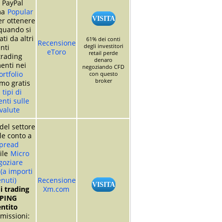
 PayPal
ma
Popular
VISITA
r ottenere
quando si
ti da altri
61% dei conti
Recensione
degli investitori
nti
eToro
retail perde
trading
denaro
enti nei
negoziando CFD
rtfolio
con questo
broker
mo gratis
i
tipi di
nti sulle
valute
del settore
le conto a
pread
ile
Micro
goziare
 (a importi
nuti)
Recensione
VISITA
i trading
Xm.com
PING
ntito
missioni: