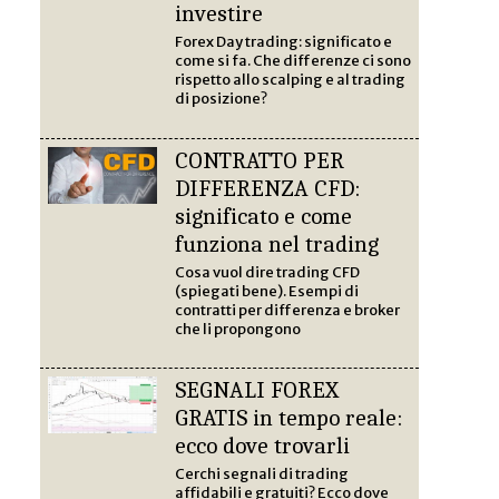
investire
Forex Day trading: significato e
come si fa. Che differenze ci sono
rispetto allo scalping e al trading
di posizione?
CONTRATTO PER
DIFFERENZA CFD:
significato e come
funziona nel trading
Cosa vuol dire trading CFD
(spiegati bene). Esempi di
contratti per differenza e broker
che li propongono
SEGNALI FOREX
GRATIS in tempo reale:
ecco dove trovarli
Cerchi segnali di trading
affidabili e gratuiti? Ecco dove