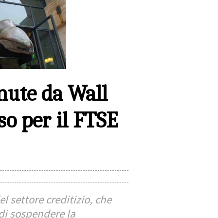
nute da Wall
so per il FTSE
l settore creditizio, che
di sospendere la