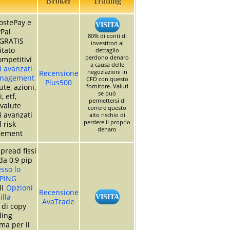
Broker
Trading
ostePay e
VISITA
Pal
80% di conti di
GRATIS
investitori al
itato
dettaglio
perdono denaro
mpetitivi
a causa delle
 avanzati
negoziazioni in
Recensione
anagement
CFD con questo
Plus500
te, azioni,
fornitore. Valuti
se può
, etf,
permettersi di
valute
correre questo
 avanzati
alto rischio di
perdere il proprio
l risk
denaro
ement
pread fissi
da 0,9 pip
so lo
PING
li
Opzioni
Recensione
illa
VISITA
AvaTrade
 di copy
ding
ma per il