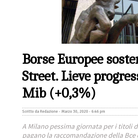
Borse Europee soste
Street. Lieve progres
Mib (+0,3%)
Scritto da
Redazione
-
Marzo 30, 2020 - 6:46 pm
A Milano pessima giornata per i titoli de
pagano la raccomandazione della Bce 