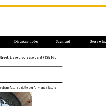
Diventare trader
Strumenti
Borsa e Ind
treet. Lieve progresso per il FTSE Mib
sultati futuri o delle performance future