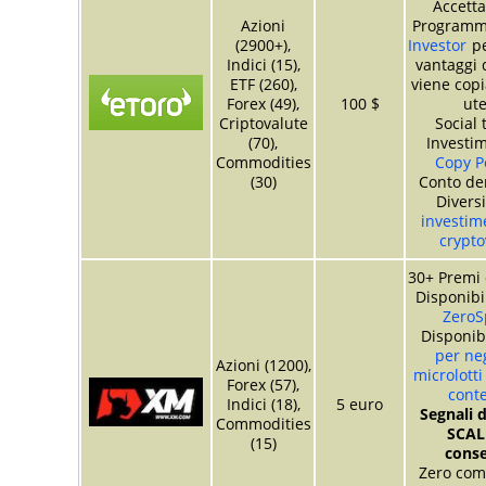
Accetta
Azioni
Program
(2900+),
Investor
pe
Indici (15),
vantaggi 
ETF (260),
viene copia
Forex (49),
100 $
ute
Criptovalute
Social 
(70),
Investim
Commodities
Copy Po
(30)
Conto de
Divers
investime
crypto
30+ Premi 
Disponibi
ZeroS
Disponib
per ne
Azioni (1200),
microlotti
Forex (57),
conte
Indici (18),
5 euro
Segnali d
Commodities
SCAL
(15)
conse
Zero com