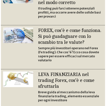
nel modo corretto
Il trading può farci ottenere potenziali
profitti, ma occorre avere delle solide basi
per provarci
FOREX, cos’è e come funziona.
Si può guadagnare con lo
scambio tra le valute?
Sempre più investitori operano nel Forex
(Fx trading). Che cos'è? Ecco cosa dovete
sapere per essere efficaci sul mercato
valutario
LEVA FINANZIARIA nel
trading Forex, cos’è e come
sfruttarla
Breve guida al meccanismo della leva
finanziaria trading, elemento essenziale
per ogni investitore