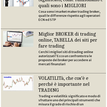
quali sono i MIGLIORI
Cosa sono i market maker trading broker,
quali le differenze rispetto agli operatori
ECN ed STP
Miglior BROKER di trading
online, TABELLA dei siti per
fare trading
Cerchi i migliori siti di trading online
autorizzati? Ecco un confronto tra le
proposte dei broker per accedere ai
mercati finanziari
VOLATILITà, che cos’è e
perché è importante nel
TRADING
Trading e volatilità: significato e modo di
sfruttare uno dei principali strumenti che
misura il grado di rischio di un