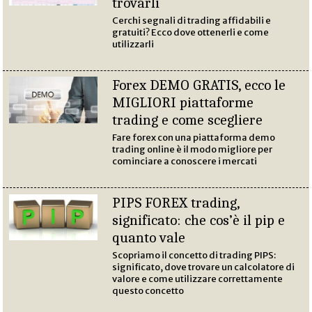
trovarli
Cerchi segnali di trading affidabili e
gratuiti? Ecco dove ottenerli e come
utilizzarli
Forex DEMO GRATIS, ecco le
MIGLIORI piattaforme
trading e come scegliere
Fare forex con una piattaforma demo
trading online è il modo migliore per
cominciare a conoscere i mercati
PIPS FOREX trading,
significato: che cos’è il pip e
quanto vale
Scopriamo il concetto di trading PIPS:
significato, dove trovare un calcolatore di
valore e come utilizzare correttamente
questo concetto