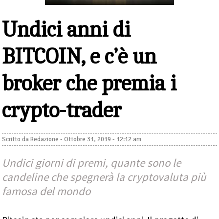
Undici anni di
BITCOIN, e c’è un
broker che premia i
crypto-trader
Scritto da
Redazione
-
Ottobre 31, 2019 - 12:12 am
Undici giorni di premi, quante sono le
candeline che spegnerà la cryptovaluta più
famosa del mondo