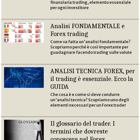
finanziaria trading, elemento essenziale
per ogni investitore
Analisi FONDAMENTALE e
Forex trading
Come va fatta un'analisi fondamentale?
Scopriamo perché è così importante per
guadagnare facendo trading sulle valute
ANALISI TECNICA FOREX, per
il trading è essenziale. Ecco la
GUIDA
Che cosa è e come si deve condurre
un'analisi tecnica? Scopriamo uno degli
elementi necessari per un Forex trader
Il glossario del trader. I
termini che dovreste
conoscere nel Forex