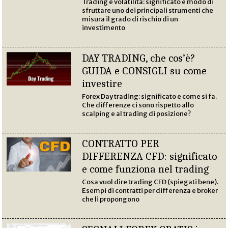
Trading e volatilità: significato e modo di
sfruttare uno dei principali strumenti che
misura il grado di rischio di un
investimento
DAY TRADING, che cos’è?
GUIDA e CONSIGLI su come
investire
Forex Day trading: significato e come si fa.
Che differenze ci sono rispetto allo
scalping e al trading di posizione?
CONTRATTO PER
DIFFERENZA CFD: significato
e come funziona nel trading
Cosa vuol dire trading CFD (spiegati bene).
Esempi di contratti per differenza e broker
che li propongono