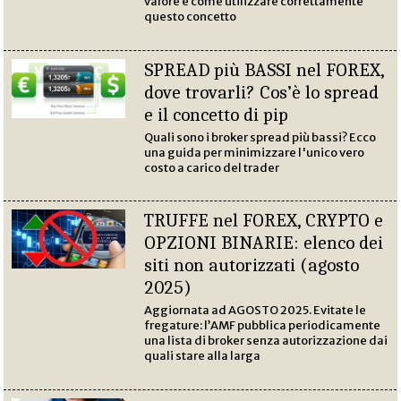
valore e come utilizzare correttamente
questo concetto
SPREAD più BASSI nel FOREX,
dove trovarli? Cos’è lo spread
e il concetto di pip
Quali sono i broker spread più bassi? Ecco
una guida per minimizzare l'unico vero
costo a carico del trader
TRUFFE nel FOREX, CRYPTO e
OPZIONI BINARIE: elenco dei
siti non autorizzati (agosto
2025)
Aggiornata ad AGOSTO 2025. Evitate le
fregature: l’AMF pubblica periodicamente
una lista di broker senza autorizzazione dai
quali stare alla larga