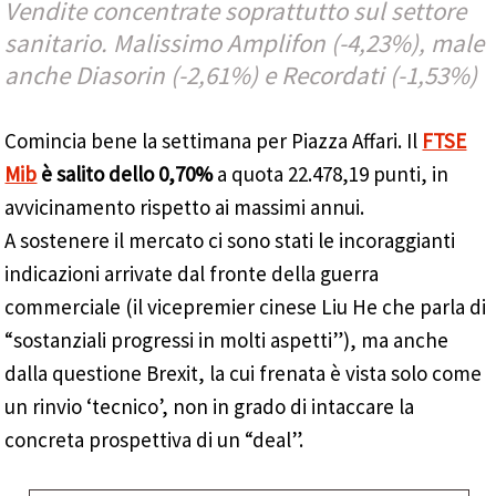
Vendite concentrate soprattutto sul settore
sanitario. Malissimo Amplifon (-4,23%), male
anche Diasorin (-2,61%) e Recordati (-1,53%)
Comincia bene la settimana per Piazza Affari. Il
FTSE
Mib
è salito dello 0,70%
a quota 22.478,19 punti, in
avvicinamento rispetto ai massimi annui.
A sostenere il mercato ci sono stati le incoraggianti
indicazioni arrivate dal fronte della guerra
commerciale (il vicepremier cinese Liu He che parla di
“sostanziali progressi in molti aspetti”), ma anche
dalla questione Brexit, la cui frenata è vista solo come
un rinvio ‘tecnico’, non in grado di intaccare la
concreta prospettiva di un “deal”.