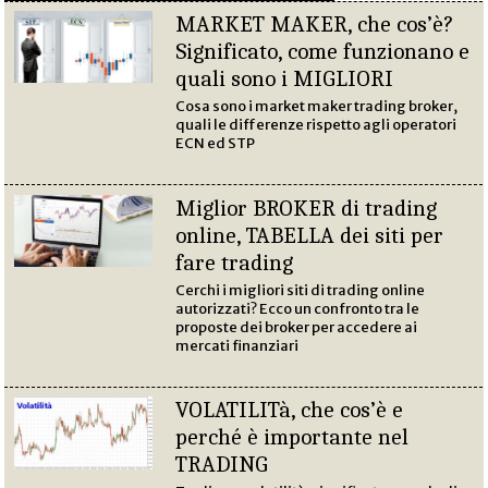
MARKET MAKER, che cos’è?
Significato, come funzionano e
quali sono i MIGLIORI
Cosa sono i market maker trading broker,
quali le differenze rispetto agli operatori
ECN ed STP
Miglior BROKER di trading
online, TABELLA dei siti per
fare trading
Cerchi i migliori siti di trading online
autorizzati? Ecco un confronto tra le
proposte dei broker per accedere ai
mercati finanziari
VOLATILITà, che cos’è e
perché è importante nel
TRADING