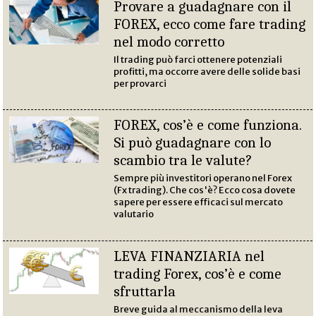
Provare a guadagnare con il
FOREX, ecco come fare trading
nel modo corretto
Il trading può farci ottenere potenziali
profitti, ma occorre avere delle solide basi
per provarci
FOREX, cos’è e come funziona.
Si può guadagnare con lo
scambio tra le valute?
Sempre più investitori operano nel Forex
(Fx trading). Che cos'è? Ecco cosa dovete
sapere per essere efficaci sul mercato
valutario
LEVA FINANZIARIA nel
trading Forex, cos’è e come
sfruttarla
Breve guida al meccanismo della leva