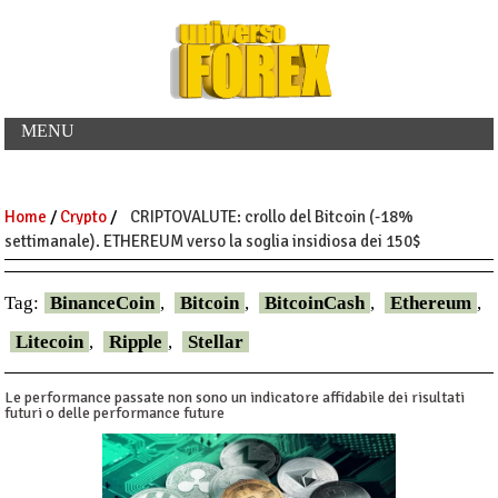
MENU
Home
/
Crypto
/
CRIPTOVALUTE: crollo del Bitcoin (-18%
settimanale). ETHEREUM verso la soglia insidiosa dei 150$
Tag:
BinanceCoin
,
Bitcoin
,
BitcoinCash
,
Ethereum
,
Litecoin
,
Ripple
,
Stellar
Le performance passate non sono un indicatore affidabile dei risultati
futuri o delle performance future