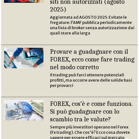
siti non autorizzati (agosto
2025)
Aggiornata ad AGOSTO 2025. Evitate le
fregature: l’AMF pubblica periodicamente
una lista di broker senza autorizzazione dai
quali stare alla larga
Provare a guadagnare con il
FOREX, ecco come fare trading
nel modo corretto
Il trading può farci ottenere potenziali
profitti, ma occorre avere delle solide basi
per provarci
FOREX, cos’è e come funziona.
Si può guadagnare con lo
scambio tra le valute?
Sempre più investitori operano nel Forex
(Fx trading). Che cos'è? Ecco cosa dovete
sapere per essere efficaci sul mercato