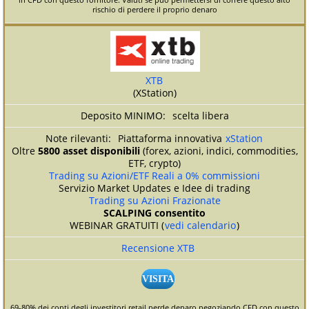
rischio di perdere il proprio denaro
XTB
(XStation)
scelta libera
Piattaforma innovativa
xStation
Oltre
5800 asset disponibili
(forex, azioni, indici, commodities,
ETF, crypto)
Trading su Azioni/ETF Reali a 0% commissioni
Servizio Market Updates e Idee di trading
Trading su Azioni Frazionate
SCALPING consentito
WEBINAR GRATUITI (
vedi calendario
)
Recensione XTB
VISITA
69-80% dei conti degli investitori retail perde denaro negoziando CFD con questo