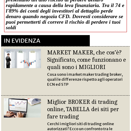
rapidamente a causa della leva finanziaria. Tra il 74 e
l'89% dei conti degli investitori al dettaglio perde
denaro quando negozia CFD. Dovresti considerare se
puoi permetterti di correre il rischio di perdere i tuoi
soldi
IN EVIDENZA
MARKET MAKER, che cos’è?
Significato, come funzionano e
quali sono i MIGLIORI
Cosa sono i market maker trading broker,
quali le differenze rispetto agli operatori
ECN ed STP
Miglior BROKER di trading
online, TABELLA dei siti per
fare trading
Cerchi i migliori siti di trading online
autorizzati? Ecco un confronto tra le